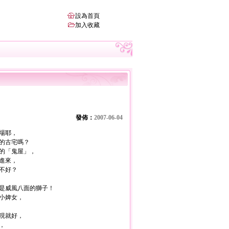
設為首頁
加入收藏
發佈：
2007-06-04
場耶，
的古宅嗎？
的「鬼屋」，
進來，
不好？
是威風八面的獅子！
小婢女，
現就好，
，