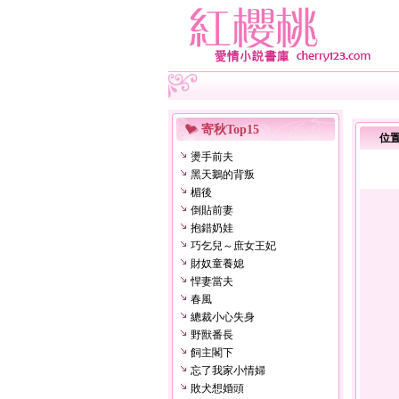
寄秋Top15
位
燙手前夫
黑天鵝的背叛
楣後
倒貼前妻
抱錯奶娃
巧乞兒～庶女王妃
財奴童養媳
悍妻當夫
春風
總裁小心失身
野獸番長
飼主閣下
忘了我家小情婦
敗犬想婚頭