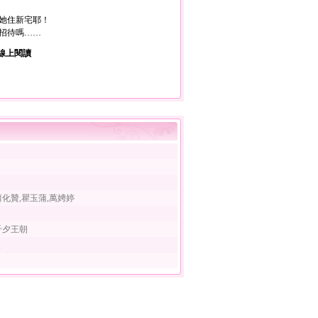
她住新宅耶！
招待嗎……
線上閱讀
蕭化贊,瞿玉蒲,萬娉婷
千夕王朝
人