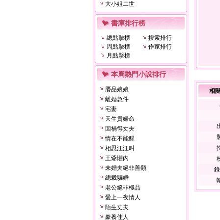
大小姐二世
書庫排行榜
總點擊榜
搜索排行
周點擊榜
作家排行
月點擊榜
本周熱門小說排行
贗品娘娘
相
離婚急件
宅妻
天生貴婦命
因禍得丈夫
情在不能醒
相思汪汪叫
王爺懼內
未婚夫絕非善類
錄
總裁騙婚
老公絕非極品
愛上一夜情人
陌生丈夫
豢養佳人