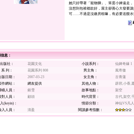
她只好帶著「寵物獅」、笨蛋小婢遠走，
沒想到包袱都款好，屋主卻善心大發要讓
可……不過是沒繳房租嘛，有必要送餿水
關信息：
出版社：
花園文化
小說系列：
仙婢奇緣 1
系 列：
花園系列 808
男主角：
風寄傲
出版日期：
2007-03-23
女主角：
古青蓮
製作網站：
網友提供
其他人物：
辟邪,小香,
掃瞄人員：
銀雪
故事地點：
架空
校對人員：
顧頭
時代背景：
古代,架空,
入(keyin)：
情節分類：
神仙VS凡
輸入人員：
清盈
閱讀參考指數：