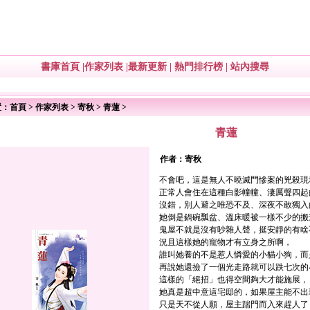
書庫首頁
|
作家列表
|
最新更新
|
熱門排行榜
|
站內搜尋
置：
首頁
>
作家列表
>
寄秋
>
青蓮
>
青蓮
作者：
寄秋
不會吧，這是無人不曉滅門慘案的兇殺現
正常人會住在這種白影幢幢、淒厲聲四起
沒錯，別人避之唯恐不及、深夜不敢獨入
她倒是鍋碗瓢盆、溫床暖被一樣不少的搬
鬼屋不就是沒有吵雜人聲，挺安靜的有啥
況且這樣她的寵物才有立身之所啊，
誰叫她養的不是惹人憐愛的小貓小狗，而
再說她還撿了一個光走路就可以跌七次的
這樣的「絕招」也得空間夠大才能施展，
她真是超中意這宅邸的，如果屋主能不出
只是天不從人願，屋主踹門而入來趕人了