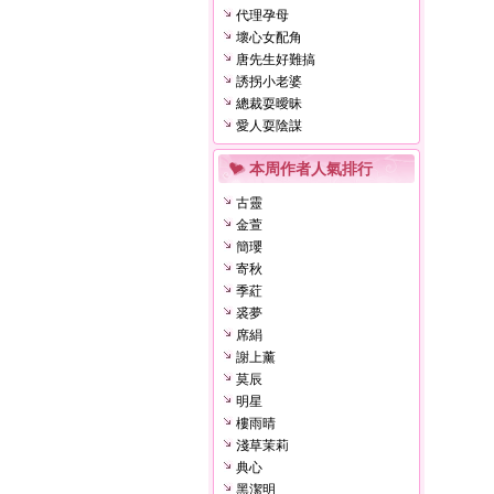
代理孕母
壞心女配角
唐先生好難搞
誘拐小老婆
總裁耍曖昧
愛人耍陰謀
本周作者人氣排行
古靈
金萱
簡瓔
寄秋
季葒
裘夢
席絹
謝上薰
莫辰
明星
樓雨晴
淺草茉莉
典心
黑潔明