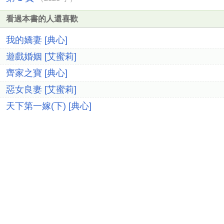
看過本書的人還喜歡
我的嬌妻 [典心]
遊戲婚姻 [艾蜜莉]
齊家之寶 [典心]
惡女良妻 [艾蜜莉]
天下第一嫁(下) [典心]