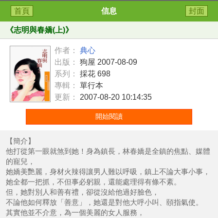
首頁
信息
封面
《
志明與春嬌(上)
》
作者：
典心
出版：
狗屋 2007-08-09
系列：
採花 698
專輯：
單行本
更新：
2007-08-20 10:14:35
開始閱讀
【簡介】
他打從第一眼就煞到她！身為鎮長，林春嬌是全鎮的焦點、媒體
的寵兒，
她嬌美艷麗，身材火辣得讓男人難以呼吸，鎮上不論大事小事，
她全都一把抓，不但事必躬親，還能處理得有條不紊。
但，她對別人和善有禮，卻從沒給他過好臉色，
不論他如何釋放「善意」，她還是對他大呼小叫、頤指氣使。
其實他並不介意，為一個美麗的女人服務，