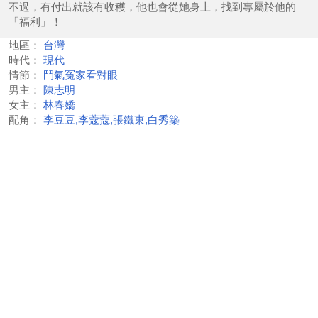
不過，有付出就該有收穫，他也會從她身上，找到專屬於他的
「福利」！
地區：
台灣
時代：
現代
情節：
鬥氣冤家看對眼
男主：
陳志明
女主：
林春嬌
配角：
李豆豆,李蔻蔻,張鐵東,白秀築