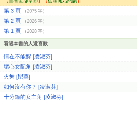
【
查看全部章節
】【
從頭開始閱讀
】
第 3 頁
（2075 字）
第 2 頁
（2026 字）
第 1 頁
（2028 字）
看過本書的人還喜歡
情在不能醒 [凌淑芬]
壞心女配角 [凌淑芬]
火舞 [罌粟]
如何沒有你？ [凌淑芬]
十分鐘的女主角 [凌淑芬]