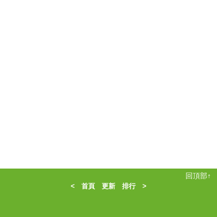
回頂部↑
<
首頁
更新
排行
>