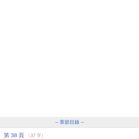
-- 章節目錄 --
第 38 頁
（37 字）