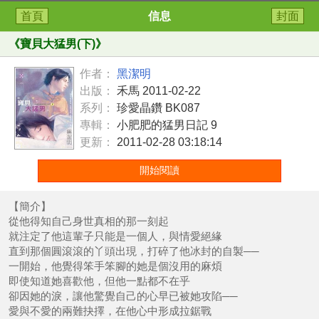
首頁
信息
封面
《
寶貝大猛男(下)
》
作者：
黑潔明
出版：
禾馬 2011-02-22
系列：
珍愛晶鑽 BK087
專輯：
小肥肥的猛男日記 9
更新：
2011-02-28 03:18:14
開始閱讀
【簡介】
從他得知自己身世真相的那一刻起
就注定了他這輩子只能是一個人，與情愛絕緣
直到那個圓滾滾的丫頭出現，打碎了他冰封的自製──
一開始，他覺得笨手笨腳的她是個沒用的麻煩
即使知道她喜歡他，但他一點都不在乎
卻因她的淚，讓他驚覺自己的心早已被她攻陷──
愛與不愛的兩難抉擇，在他心中形成拉鋸戰