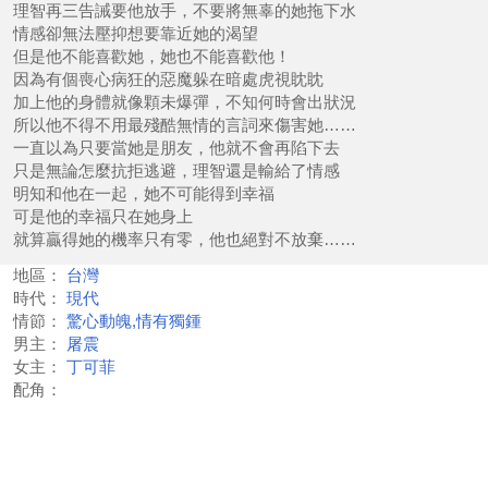
理智再三告誡要他放手，不要將無辜的她拖下水
情感卻無法壓抑想要靠近她的渴望
但是他不能喜歡她，她也不能喜歡他！
因為有個喪心病狂的惡魔躲在暗處虎視眈眈
加上他的身體就像顆未爆彈，不知何時會出狀況
所以他不得不用最殘酷無情的言詞來傷害她……
一直以為只要當她是朋友，他就不會再陷下去
只是無論怎麼抗拒逃避，理智還是輸給了情感
明知和他在一起，她不可能得到幸福
可是他的幸福只在她身上
就算贏得她的機率只有零，他也絕對不放棄……
地區：
台灣
時代：
現代
情節：
驚心動魄,情有獨鍾
男主：
屠震
女主：
丁可菲
配角：