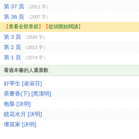
第 37 頁
（2011 字）
第 36 頁
（2007 字）
【
查看全部章節
】【
從頭開始閱讀
】
第 3 頁
（2034 字）
第 2 頁
（2013 字）
第 1 頁
（2074 字）
看過本書的人還喜歡
好學生 [凌淑芬]
荼蘼香(下) [黑潔明]
狍梟 [決明]
鏡花水月 [決明]
壞當家 [決明]