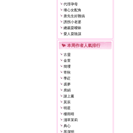
代理孕母
壞心女配角
唐先生好難搞
誘拐小老婆
總裁耍曖昧
愛人耍陰謀
本周作者人氣排行
古靈
金萱
簡瓔
寄秋
季葒
裘夢
席絹
謝上薰
莫辰
明星
樓雨晴
淺草茉莉
典心
黑潔明