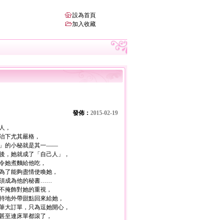
設為首頁
加入收藏
發佈：
2015-02-19
人，
治下尤其嚴格，
」的小秘就是其一——
後，她就成了「自己人」，
令她煮麵給他吃，
為了能夠盡情使喚她，
須成為他的秘書……
不掩飾對她的重視，
特地外帶甜點回來給她，
筆大訂單，只為逗她開心，
甚至連床單都滾了，