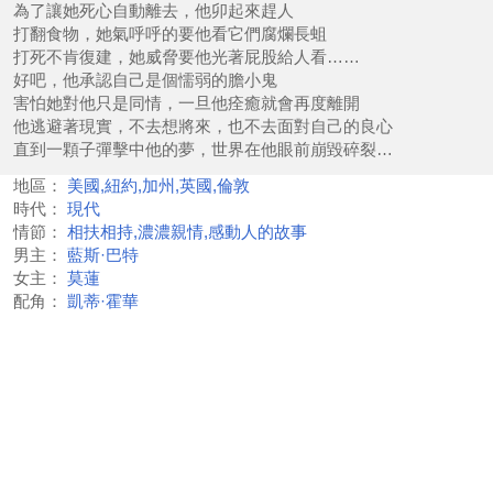
為了讓她死心自動離去，他卯起來趕人
打翻食物，她氣呼呼的要他看它們腐爛長蛆
打死不肯復建，她威脅要他光著屁股給人看……
好吧，他承認自己是個懦弱的膽小鬼
害怕她對他只是同情，一旦他痊癒就會再度離開
他逃避著現實，不去想將來，也不去面對自己的良心
直到一顆子彈擊中他的夢，世界在他眼前崩毀碎裂…
地區：
美國,紐約,加州,英國,倫敦
時代：
現代
情節：
相扶相持,濃濃親情,感動人的故事
男主：
藍斯·巴特
女主：
莫蓮
配角：
凱蒂·霍華