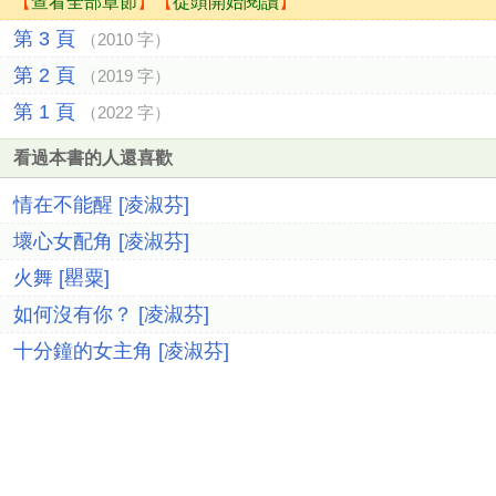
【
查看全部章節
】【
從頭開始閱讀
】
第 3 頁
（2010 字）
第 2 頁
（2019 字）
第 1 頁
（2022 字）
看過本書的人還喜歡
情在不能醒 [凌淑芬]
壞心女配角 [凌淑芬]
火舞 [罌粟]
如何沒有你？ [凌淑芬]
十分鐘的女主角 [凌淑芬]