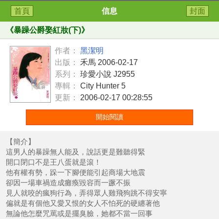
首頁
信息
封面
《
暴躁公爵娶紅妝(下)
》
作者：
黑潔明
出版：
禾馬 2006-02-17
系列：
珍愛小說 J2955
專輯：
City Hunter 5
更新：
2006-02-17 00:28:55
開始閱讀
【簡介】
這男人的暴躁無人能及，說話更是難聽得緊
開口閉口不是王八蛋就是滾！
他有權有勢，跺一下腳便能引起商場大地震
卻因一場車禍造成癱瘓毀容而一蹶不振
見人就咬的瘋狗行為，弄得眾人雞飛狗跳不得安寧
偏就是有個他又愛又恨的女人不怕死的硬纏著他
無論他怎麼咒罵或是擺臭臉，她都不當一回事