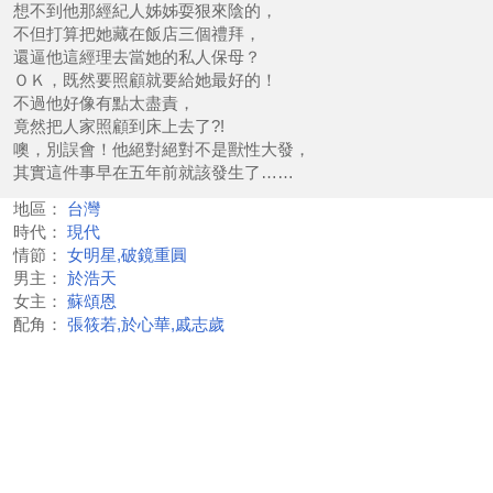
想不到他那經紀人姊姊耍狠來陰的，
不但打算把她藏在飯店三個禮拜，
還逼他這經理去當她的私人保母？
ＯＫ，既然要照顧就要給她最好的！
不過他好像有點太盡責，
竟然把人家照顧到床上去了?!
噢，別誤會！他絕對絕對不是獸性大發，
其實這件事早在五年前就該發生了……
地區：
台灣
時代：
現代
情節：
女明星,破鏡重圓
男主：
於浩天
女主：
蘇頌恩
配角：
張筱若,於心華,戚志歲