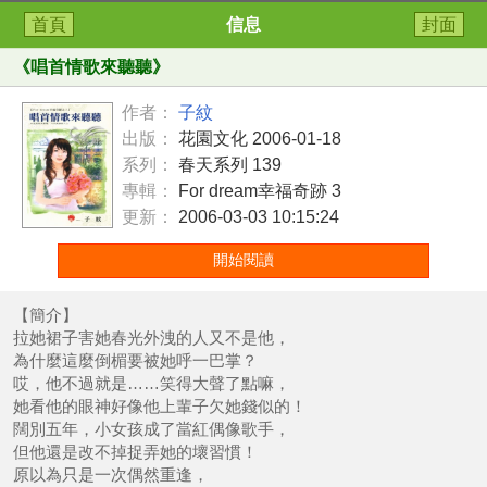
首頁
信息
封面
《
唱首情歌來聽聽
》
作者：
子紋
出版：
花園文化 2006-01-18
系列：
春天系列 139
專輯：
For dream幸福奇跡 3
更新：
2006-03-03 10:15:24
開始閱讀
【簡介】
拉她裙子害她春光外洩的人又不是他，
為什麼這麼倒楣要被她呼一巴掌？
哎，他不過就是……笑得大聲了點嘛，
她看他的眼神好像他上輩子欠她錢似的！
闊別五年，小女孩成了當紅偶像歌手，
但他還是改不掉捉弄她的壞習慣！
原以為只是一次偶然重逢，