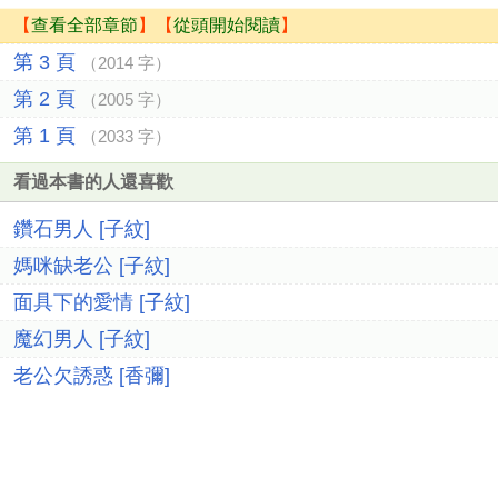
【
查看全部章節
】【
從頭開始閱讀
】
第 3 頁
（2014 字）
第 2 頁
（2005 字）
第 1 頁
（2033 字）
看過本書的人還喜歡
鑽石男人 [子紋]
媽咪缺老公 [子紋]
面具下的愛情 [子紋]
魔幻男人 [子紋]
老公欠誘惑 [香彌]