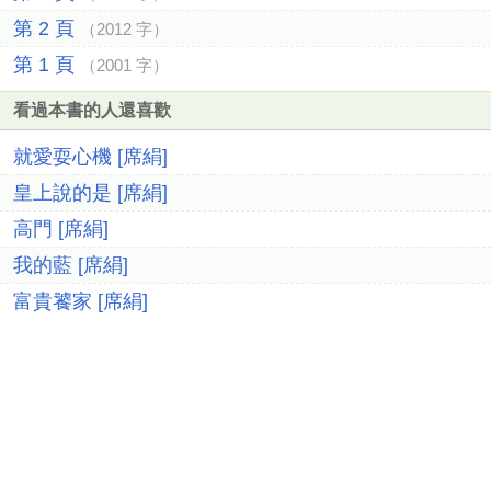
第 2 頁
（2012 字）
第 1 頁
（2001 字）
看過本書的人還喜歡
就愛耍心機 [席絹]
皇上說的是 [席絹]
高門 [席絹]
我的藍 [席絹]
富貴饕家 [席絹]