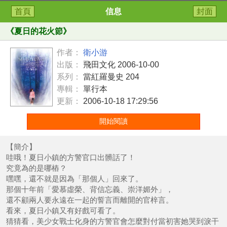
首頁
信息
封面
《
夏日的花火節
》
作者：
衛小游
出版：
飛田文化 2006-10-00
系列：
當紅羅曼史 204
專輯：
單行本
更新：
2006-10-18 17:29:56
開始閱讀
【簡介】
哇哦！夏日小鎮的方警官口出髒話了！
究竟為的是哪樁？
嘿嘿，還不就是因為「那個人」回來了。
那個十年前「愛慕虛榮、背信忘義、崇洋媚外」，
還不顧兩人要永遠在一起的誓言而離開的官梓言。
看來，夏日小鎮又有好戲可看了。
猜猜看，美少女戰士化身的方警官會怎麼對付當初害她哭到淚干