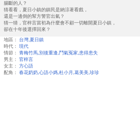
腸斷的人？
猜看看，夏日小鎮的鎮民是納涼著看戲，
還是一邊倒的幫方警官出氣？
猜一猜，官梓言當初為什麼會不顧一切離開夏日小鎮，
卻在十年後選擇回來？
地區：
台灣,夏日鎮
時代：
現代
情節：
青梅竹馬,別後重逢,鬥氣冤家,患得患失
男主：
官梓言
女主：
方心語
配角：
春花奶奶,心語小媽,杜小月,葛美美,珍珍