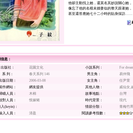
他卻主動找上她，還莫名其妙說關心她，
像忘了他的名模未婚妻似的整天跟著她，
甚至還答應她七十二小時的貼身採訪……
關信息：
出版社：
花園文化
小說系列：
For dr
系 列：
春天系列 146
男主角：
易仲飛
出版日期：
2006-03-08
女主角：
任尹萱
製作網站：
網友提供
其他人物：
戚仙女,
掃瞄人員：
木棉
故事地點：
台灣
校對人員：
恨嫁豬
時代背景：
現代
入(keyin)：
情節分類：
青梅竹馬
輸入人員：
清盈
閱讀參考指數：