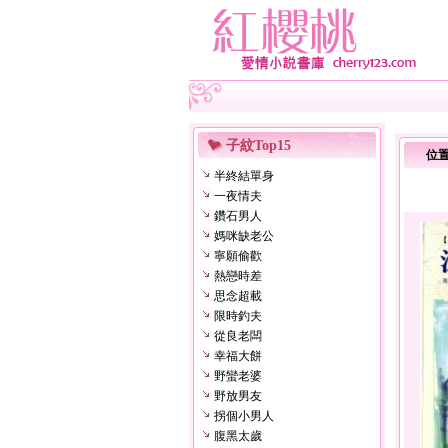
子紋Top15
位
半終結單身
一夜情夫
鑽石男人
媽咪缺老公
寧願偷歡
熱戀時差
思念超載
限時釣夫
從良老闆
幸福大餅
野蠻老婆
野放男友
拐個小男人
腹黑太歲