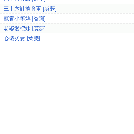
三十六計擒將軍 [裘夢]
寵養小笨婢 [香彌]
老婆愛把妹 [裘夢]
心儀劣妻 [葉雙]