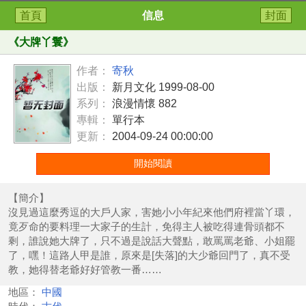
首頁
信息
封面
《
大牌丫鬟
》
作者：
寄秋
出版：
新月文化 1999-08-00
系列：
浪漫情懷 882
專輯：
單行本
更新：
2004-09-24 00:00:00
開始閱讀
【簡介】
沒見過這麼秀逗的大戶人家，害她小小年紀來他們府裡當丫環，
竟歹命的要料理一大家子的生計，免得主人被吃得連骨頭都不
剩，誰說她大牌了，只不過是說話大聲點，敢罵罵老爺、小姐罷
了，嘿！這路人甲是誰，原來是[失落]的大少爺回門了，真不受
教，她得替老爺好好管教一番……
地區：
中國