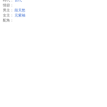
時代：
古代
情節：
男主：
段天愁
女主：
元紫袖
配角：