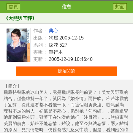
首頁
信息
封面
《
大熊與宜靜
》
作者：
典心
出版：
狗屋 2005-12-15
系列：
採花 527
專輯：
單行本
更新：
2005-12-19 10:46:40
開始閱讀
【簡介】
飛鷹特警隊的冰山美人，竟是飛虎隊長的前妻？！美女與野獸的
結合，僅僅維持一年半，就因為「婚外情」而告吹。冷若冰霜的
丁宜靜，從此連看都不看他一眼；而這個粗勇豪邁、霸氣滿滿、
理智不足的男人，卻還是不死心，仍對她「勾勾纏」，甚至還冒
險爬到窗戶外頭，對著正在洗澡的她行「注目禮」……熊鎮東對
美麗的前妻，始終不能忘情，雖說，他至今無法忘懷，兩人離婚
的原因，見到情敵時，仍舊會感到怒火中燒，但是，看到她的時