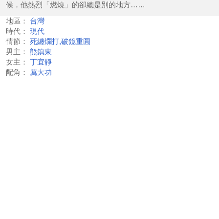
候，他熱烈「燃燒」的卻總是別的地方……
地區：
台灣
時代：
現代
情節：
死纏爛打,破鏡重圓
男主：
熊鎮東
女主：
丁宜靜
配角：
厲大功