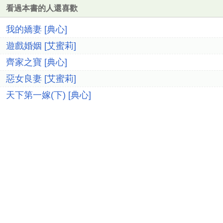
看過本書的人還喜歡
我的嬌妻 [典心]
遊戲婚姻 [艾蜜莉]
齊家之寶 [典心]
惡女良妻 [艾蜜莉]
天下第一嫁(下) [典心]