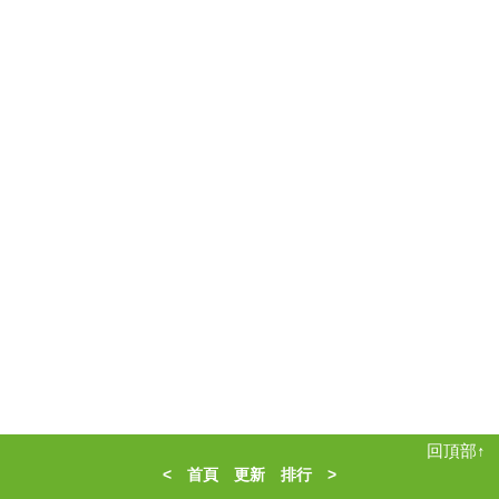
回頂部↑
<
首頁
更新
排行
>