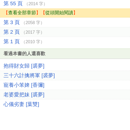
第 55 頁
（2014 字）
【
查看全部章節
】【
從頭開始閱讀
】
第 3 頁
（2058 字）
第 2 頁
（2017 字）
第 1 頁
（2010 字）
看過本書的人還喜歡
抱得財女歸 [裘夢]
三十六計擒將軍 [裘夢]
寵養小笨婢 [香彌]
老婆愛把妹 [裘夢]
心儀劣妻 [葉雙]