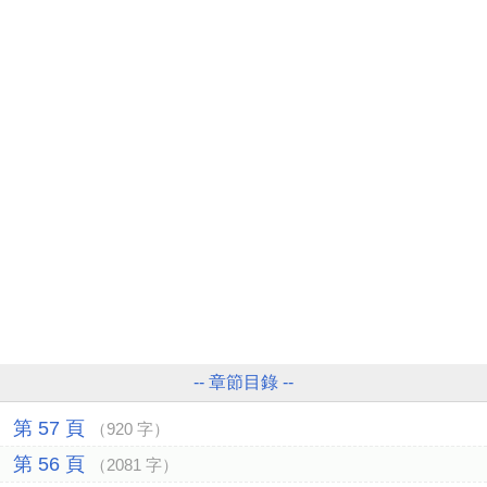
-- 章節目錄 --
第 57 頁
（920 字）
第 56 頁
（2081 字）