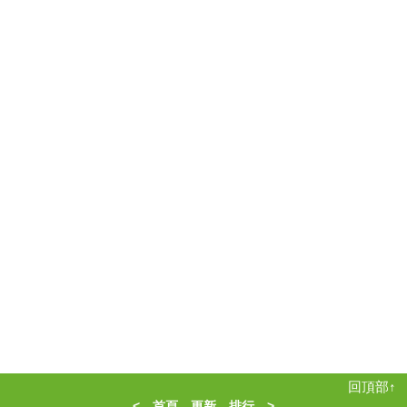
回頂部↑
<
首頁
更新
排行
>