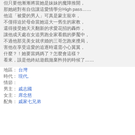
但只要他漸漸將當她是妹妹的魔障推開，
那她絕對有自信讓這愛情學分High pass……
他這「被愛的男人」可真是蒙主寵幸，
不僅得迫於母命當她這大一舊生的家教，
還得接受她天天翻新的求愛花招的轟炸，
讓他成天處在女追男跑全家看戲的夢魘中，
不過他那見美女就求婚的三哥怎跑來攪局，
害他在享受這愛的追逐時還需小心翼翼，
什麼？！她要當媽媽了？怎麼會這樣？
看來，該是他終結遊戲拋棄矜持的時候了……
地區：
台灣
時代：
現代,
情節：
男主：
戚志國
女主：
席念慈
配角：
戚家七兄弟