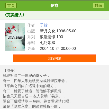
首頁
信息
封面
《
完美情人
》
作者：
子紋
出版：
新月文化 1996-05-00
系列：
浪漫情懷 100
專輯：
七巧姻緣
更新：
2004-10-24 00:00:00
開始閱讀
【簡介】
她絕對是二十世紀的奇女子，
奇一﹕四年大學她硬要拗成醫學院來念，
且畢業之日尚在遙遠未知的遠方，
奇二﹕她愛了就追，管他解不解風情，
情書天天親自送 ─ 友人贊助「義寫」，
陽台下猛唱情歌 ─ tape、錄音帶深情代唱，
縱是「誘君入甕」的過程挫折不斷，