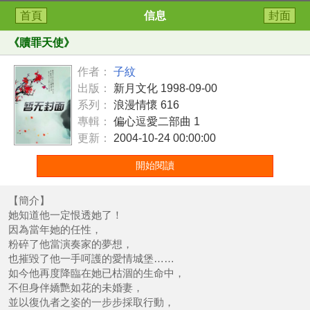
首頁
信息
封面
《
贖罪天使
》
作者：
子紋
出版：
新月文化 1998-09-00
系列：
浪漫情懷 616
專輯：
偏心逗愛二部曲 1
更新：
2004-10-24 00:00:00
開始閱讀
【簡介】
她知道他一定恨透她了！
因為當年她的任性，
粉碎了他當演奏家的夢想，
也摧毀了他一手呵護的愛情城堡……
如今他再度降臨在她已枯涸的生命中，
不但身伴嬌艷如花的未婚妻，
並以復仇者之姿的一步步採取行動，