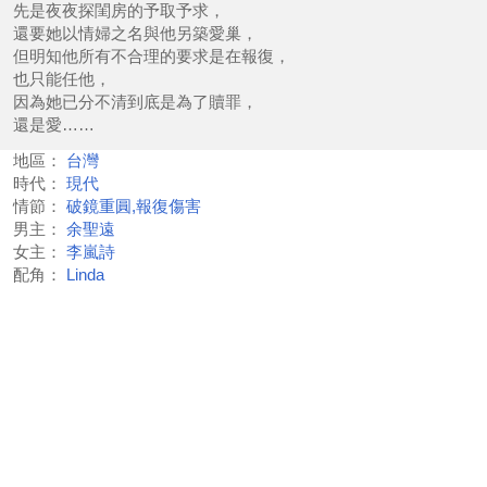
先是夜夜探閨房的予取予求，
還要她以情婦之名與他另築愛巢，
但明知他所有不合理的要求是在報復，
也只能任他，
因為她已分不清到底是為了贖罪，
還是愛……
地區：
台灣
時代：
現代
情節：
破鏡重圓,報復傷害
男主：
余聖遠
女主：
李嵐詩
配角：
Linda