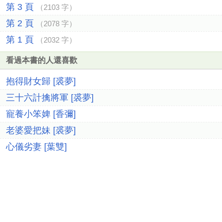
第 3 頁
（2103 字）
第 2 頁
（2078 字）
第 1 頁
（2032 字）
看過本書的人還喜歡
抱得財女歸 [裘夢]
三十六計擒將軍 [裘夢]
寵養小笨婢 [香彌]
老婆愛把妹 [裘夢]
心儀劣妻 [葉雙]