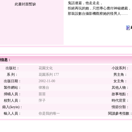
鬼話連篇，他走走走，
此書封面暫缺
拒絕再玩的她，只想專心應付神秘總裁，
那裝設數台攝影機觀察她的怪男人……
關信息：
出版社：
花園文化
小說系列：
系 列：
花園系列 177
男主角：
出版日期：
2002-11-00
女主角：
製作網站：
律雅台
其他人物：
掃瞄人員：
苗苗
故事地點：
校對人員：
萍子
時代背景：
錄入(keyin)：
情節分類：
輸入人員：
你是我的唯一
閱讀參考指數