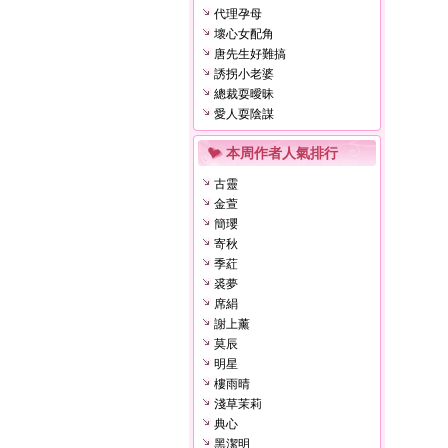
代理孕母
壞心女配角
唐先生好難搞
誘拐小老婆
總裁耍曖昧
愛人耍陰謀
本周作者人氣排行
古靈
金萱
簡瓔
寄秋
季葒
裘夢
席絹
謝上薰
莫辰
明星
樓雨晴
淺草茉莉
典心
黑潔明