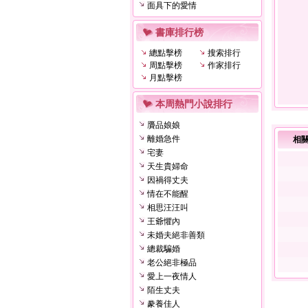
面具下的愛情
書庫排行榜
總點擊榜
搜索排行
周點擊榜
作家排行
月點擊榜
本周熱門小說排行
贗品娘娘
離婚急件
相
宅妻
天生貴婦命
因禍得丈夫
情在不能醒
相思汪汪叫
王爺懼內
未婚夫絕非善類
總裁騙婚
老公絕非極品
愛上一夜情人
陌生丈夫
豢養佳人