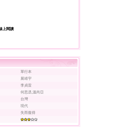
線上閱讀
單行本
展靖宇
李貞萓
何思丞,溫尚亞
台灣
現代
失而復得
：