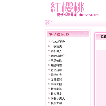
子紋Top15
位
半終結單身
一夜情夫
鑽石男人
媽咪缺老公
寧願偷歡
熱戀時差
思念超載
限時釣夫
從良老闆
幸福大餅
野蠻老婆
野放男友
拐個小男人
腹黑太歲