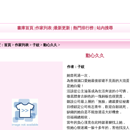
書庫首頁
|
作家列表
|
最新更新
|
熱門排行榜
|
站內搜尋
置：
首頁
>
作家列表
>
子紋
>
動心久久
>
動心久久
作者：
子紋
她曾死過一次，
為救個滿口愛她最後卻避不見面的大混蛋
是她白癡！
活該從公主淪落成為生活奔波的小可憐，
徹底體會古銅色的一塊銅板也很寶貴，
聽說公司最上層的「無臉」總裁要征秘書
目標鎖定公司有志青年，歡迎自願就死，
缺錢的她自是不能放過這大好機會，
但福禍總相依，
當年的負心漢竟在此時跛著腳找上她，
怪她心狠迷藏一躲十多年的，害他找沒人