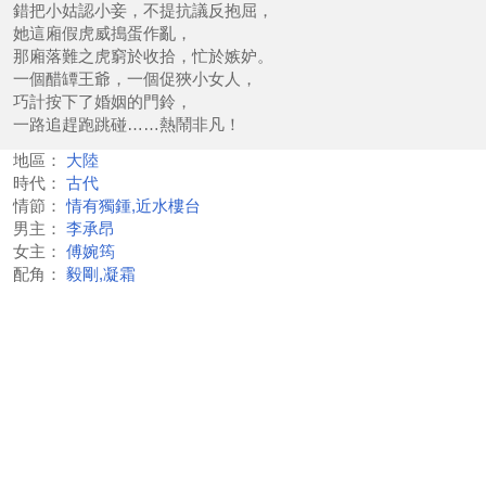
錯把小姑認小妾，不提抗議反抱屈，
她這廂假虎威搗蛋作亂，
那廂落難之虎窮於收拾，忙於嫉妒。
一個醋罈王爺，一個促狹小女人，
巧計按下了婚姻的門鈴，
一路追趕跑跳碰……熱鬧非凡！
地區：
大陸
時代：
古代
情節：
情有獨鍾,近水樓台
男主：
李承昂
女主：
傅婉筠
配角：
毅剛,凝霜