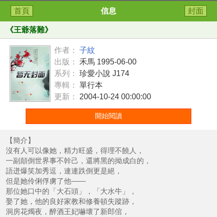
首頁
信息
封面
《
王爺落難
》
作者：
子紋
出版：
禾馬 1995-06-00
系列：
珍愛小說 J174
專輯：
單行本
更新：
2004-10-24 00:00:00
開始閱讀
【簡介】
沒有人可以像她，精力旺盛，得理不饒人，
一副顛倒世界事不幹己，還將黑的拗成白的，
語迸爆笑加秀逗，連連跌倒更是絕，
但是她伶俐俘虜了他——
那位她口中的「大石頭」，「大水牛」，
娶了她，他的良好家教和修養頓失蹤跡，
洞房花燭夜，醉酒王妃嚇壞了新郎倌，