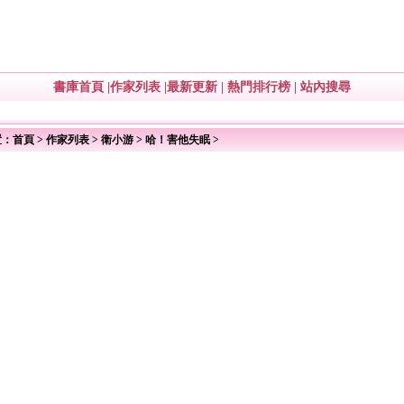
書庫首頁
|
作家列表
|
最新更新
|
熱門排行榜
|
站內搜尋
置：
首頁
>
作家列表
>
衛小游
>
哈！害他失眠
>