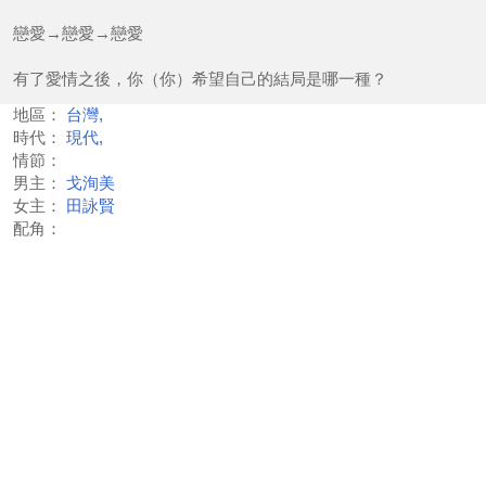
戀愛→戀愛→戀愛
有了愛情之後，你（你）希望自己的結局是哪一種？
地區：
台灣,
時代：
現代,
情節：
男主：
戈洵美
女主：
田詠賢
配角：