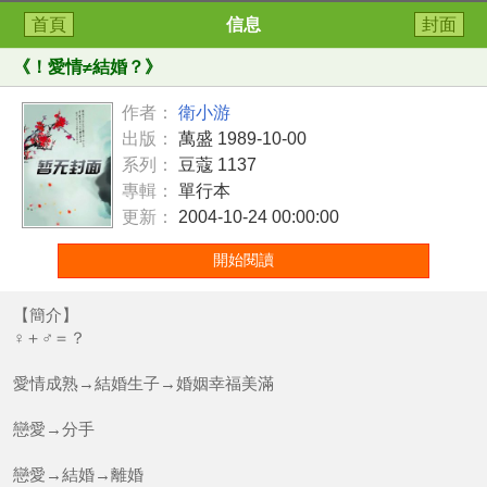
首頁
信息
封面
《
！愛情≠結婚？
》
作者：
衛小游
出版：
萬盛 1989-10-00
系列：
豆蔻 1137
專輯：
單行本
更新：
2004-10-24 00:00:00
開始閱讀
【簡介】
♀＋♂＝？
愛情成熟→結婚生子→婚姻幸福美滿
戀愛→分手
戀愛→結婚→離婚