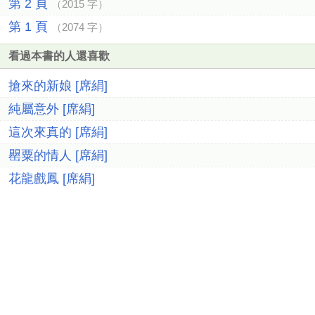
第 2 頁
（2015 字）
第 1 頁
（2074 字）
看過本書的人還喜歡
搶來的新娘 [席絹]
純屬意外 [席絹]
這次來真的 [席絹]
罌粟的情人 [席絹]
花龍戲鳳 [席絹]