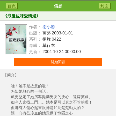
首頁
信息
封面
《
浪漫佐味愛情湯
》
作者：
衛小游
出版：
萬盛 2003-01-01
系列：
揚舞 0422
專輯：
單行本
更新：
2004-10-24 00:00:00
開始閱讀
【簡介】
哇！她不是故意的啦！
怎知她無心的一句話，
就更堅定了她房客拋棄男友的決心，遠嫁英國。
如今人家找上門……她本是可以棄之不管的啦！
但哪有人傷心起來眼神是如此楚楚動人的？
讓一向有些冷血的她竟動了惻隱之心，