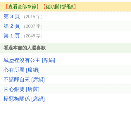
【
查看全部章節
】【
從頭開始閱讀
】
第 3 頁
（2015 字）
第 2 頁
（2007 字）
第 1 頁
（2049 字）
看過本書的人還喜歡
城堡裡沒有公主 [席絹]
心有所屬 [席絹]
不請郎自來 [席絹]
囚心銀雙 [唐茵]
極惡梅關係 [席絹]