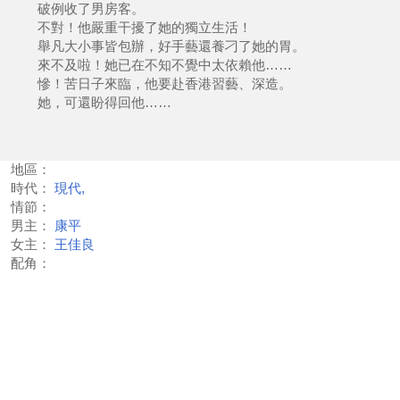
破例收了男房客。
不對！他嚴重干擾了她的獨立生活！
舉凡大小事皆包辦，好手藝還養刁了她的胃。
來不及啦！她已在不知不覺中太依賴他……
慘！苦日子來臨，他要赴香港習藝、深造。
她，可還盼得回他……
地區：
時代：
現代,
情節：
男主：
康平
女主：
王佳良
配角：