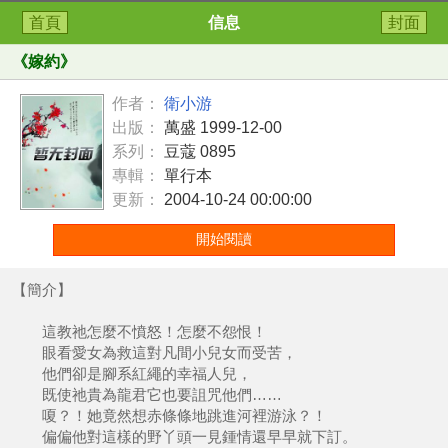
首頁
信息
封面
《
嫁約
》
作者：
衛小游
出版：
萬盛 1999-12-00
系列：
豆蔻 0895
專輯：
單行本
更新：
2004-10-24 00:00:00
開始閱讀
【簡介】
這教祂怎麼不憤怒！怎麼不怨恨！
眼看愛女為救這對凡間小兒女而受苦，
他們卻是腳系紅繩的幸福人兒，
既使祂貴為龍君它也要詛咒他們……
嗄？！她竟然想赤條條地跳進河裡游泳？！
偏偏他對這樣的野丫頭一見鍾情還早早就下訂。