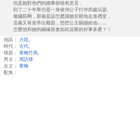
但是她對他們的婚事卻很有意見，
到了二十年華仍是一身俊俏公子打伴四處玩耍。
傷腦筋啊，那廂是該怎麼讓她甘願地走進禮堂，
這廂又有皇帝出難題，想把公主賜婚給他……
怎麼他和她的姻緣路會如此這般的好事多磨？！
地區：
大陸,
時代：
古代,
情節：
青梅竹馬,
男主：
周訪煙
女主：
寒梅
配角：