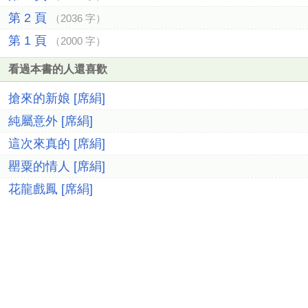
第 2 頁
（2036 字）
第 1 頁
（2000 字）
看過本書的人還喜歡
搶來的新娘 [席絹]
純屬意外 [席絹]
這次來真的 [席絹]
罌粟的情人 [席絹]
花龍戲鳳 [席絹]