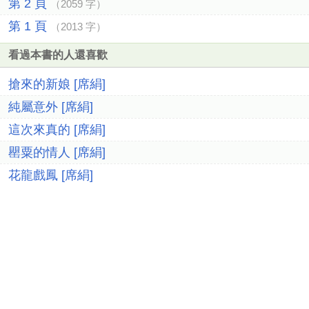
第 2 頁
（2059 字）
第 1 頁
（2013 字）
看過本書的人還喜歡
搶來的新娘 [席絹]
純屬意外 [席絹]
這次來真的 [席絹]
罌粟的情人 [席絹]
花龍戲鳳 [席絹]