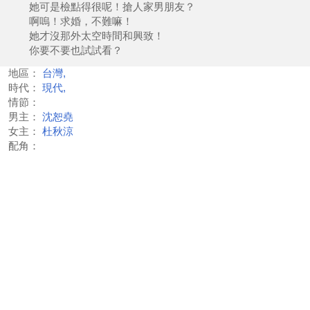
她可是檢點得很呢！搶人家男朋友？
啊嗚！求婚，不難嘛！
她才沒那外太空時間和興致！
你要不要也試試看？
地區：
台灣,
時代：
現代,
情節：
男主：
沈恕堯
女主：
杜秋涼
配角：