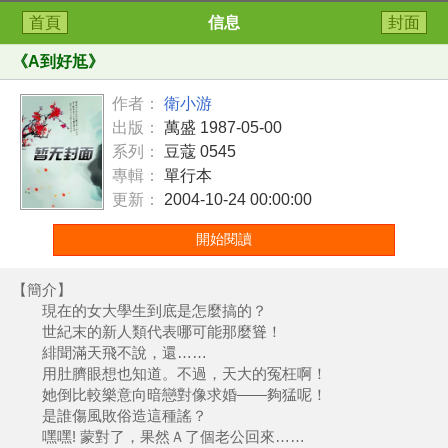
首頁
信息
封面
《
A到好尪
》
作者：
衛小游
出版：
萬盛 1987-05-00
系列：
豆蔻 0545
專輯：
單行本
更新：
2004-10-24 00:00:00
開始閱讀
【簡介】
現在的女大學生到底是怎麼搞的？
世紀末的新人類代表哪可能那麼聳！
緋聞滿天飛不說，還……
用肚臍眼想也知道。不過，天大的冤枉啊！
她倒比較樂意向暗戀對像求婚——夠猛呢！
是誰傷風敗俗造這種謠？
嘿嘿! 蒙對了，果然Ａ了個老公回來……