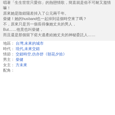
唱著「生生世世只愛你」的熱戀情歌，簡直就是俗不可耐又濫情
嘛！
原來她是陰錯陽差掉入了公元兩千年。
柴健！她的husband也一起掉到這個時空來了嗎？
不，原來只是另一個長得像她丈夫的男人，
But……他竟也叫柴健，
而且還是那個留下偌大遺產給她丈夫的神秘委託人……
地區：
台灣,未來的城市
時代：
現代,未來交錯
情節：
交錯時空,仿亦舒《朝花夕拾》
男主：
柴健
女主：
方未來
配角：