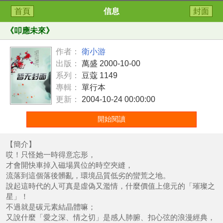
首頁
信息
封面
《
叩應未來
》
作者：
衛小游
出版：
萬盛 2000-10-00
系列：
豆蔻 1149
專輯：
單行本
更新：
2004-10-24 00:00:00
開始閱讀
【簡介】
哎！只怪她一時得意忘形，
才會開快車掉入磁場異位的時空夾縫，
流落到這個落後髒亂，環境品質低劣的蠻荒之地。
說起這時代的人可真是虛偽又濫情，什麼價值上億元的「璀璨之
星」！
不過就是碳元素結晶體嘛；
又說什麼「愛之深、情之切」是感人肺腑、扣心弦的浪漫經典，