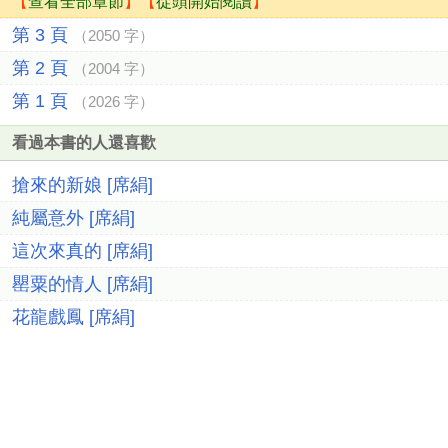
【
查看全部章節
】【
從頭開始閱讀
】
第 3 頁
（2050 字）
第 2 頁
（2004 字）
第 1 頁
（2026 字）
看過本書的人還喜歡
搶來的新娘 [席絹]
純屬意外 [席絹]
這次來真的 [席絹]
罌粟的情人 [席絹]
花龍戲鳳 [席絹]