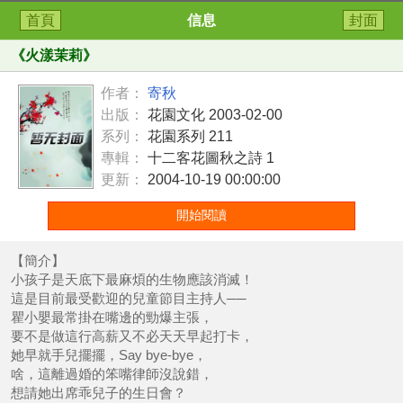
首頁
信息
封面
《
火漾茉莉
》
作者：
寄秋
出版：
花園文化 2003-02-00
系列：
花園系列 211
專輯：
十二客花圖秋之詩 1
更新：
2004-10-19 00:00:00
開始閱讀
【簡介】
小孩子是天底下最麻煩的生物應該消滅！
這是目前最受歡迎的兒童節目主持人──
瞿小嬰最常掛在嘴邊的勁爆主張，
要不是做這行高薪又不必天天早起打卡，
她早就手兒擺擺，Say bye-bye，
啥，這離過婚的笨嘴律師沒說錯，
想請她出席乖兒子的生日會？