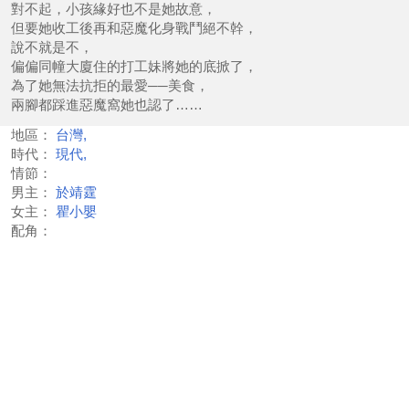
對不起，小孩緣好也不是她故意，
但要她收工後再和惡魔化身戰鬥絕不幹，
說不就是不，
偏偏同幢大廈住的打工妹將她的底掀了，
為了她無法抗拒的最愛──美食，
兩腳都踩進惡魔窩她也認了……
地區：
台灣,
時代：
現代,
情節：
男主：
於靖霆
女主：
瞿小嬰
配角：