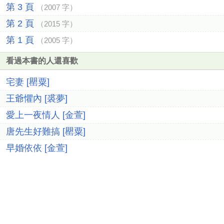
第 3 頁
（2007 字）
第 2 頁
（2015 字）
第 1 頁
（2005 字）
看過本書的人還喜歡
宅妻 [罌粟]
王爺懼內 [裘夢]
愛上一夜情人 [金萱]
唐先生好難搞 [罌粟]
早婚依依 [金萱]