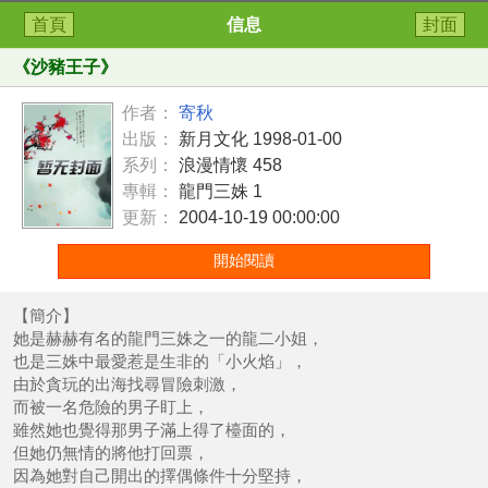
首頁
信息
封面
《
沙豬王子
》
作者：
寄秋
出版：
新月文化 1998-01-00
系列：
浪漫情懷 458
專輯：
龍門三姝 1
更新：
2004-10-19 00:00:00
開始閱讀
【簡介】
她是赫赫有名的龍門三姝之一的龍二小姐，
也是三姝中最愛惹是生非的「小火焰」，
由於貪玩的出海找尋冒險刺激，
而被一名危險的男子盯上，
雖然她也覺得那男子滿上得了檯面的，
但她仍無情的將他打回票，
因為她對自己開出的擇偶條件十分堅持，