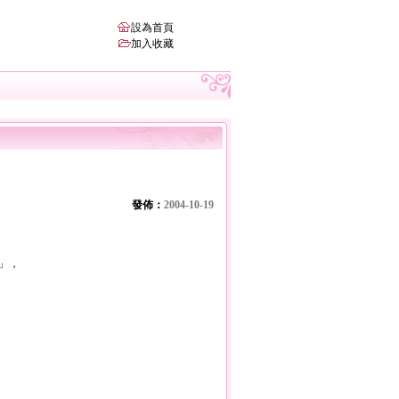
設為首頁
加入收藏
發佈：
2004-10-19
亮」，