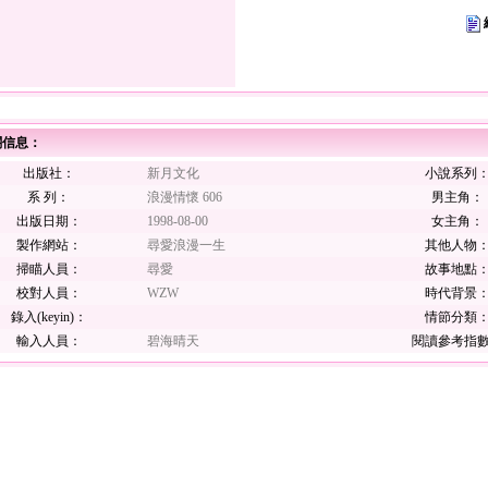
關信息：
出版社：
新月文化
小說系列
系 列：
浪漫情懷 606
男主角：
出版日期：
1998-08-00
女主角：
製作網站：
尋愛浪漫一生
其他人物
掃瞄人員：
尋愛
故事地點
校對人員：
WZW
時代背景
錄入(keyin)：
情節分類
輸入人員：
碧海晴天
閱讀參考指