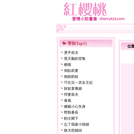
寄秋Top15
位
燙手前夫
黑天鵝的背叛
楣後
倒貼前妻
抱錯奶娃
巧乞兒～庶女王妃
財奴童養媳
悍妻當夫
春風
總裁小心失身
野獸番長
飼主閣下
忘了我家小情婦
敗犬想婚頭