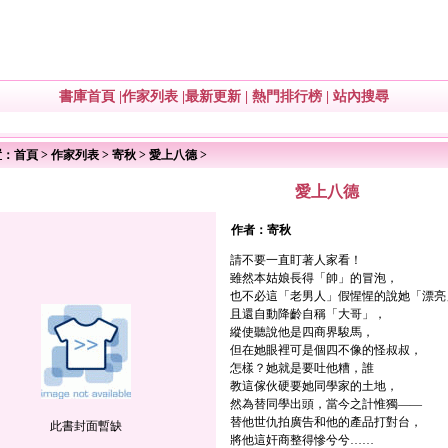
書庫首頁
|
作家列表
|
最新更新
|
熱門排行榜
|
站內搜尋
置：
首頁
>
作家列表
>
寄秋
>
愛上八德
>
愛上八德
作者：
寄秋
請不要一直盯著人家看！
雖然本姑娘長得「帥」的冒泡，
也不必這「老男人」假惺惺的說她「漂
且還自動降齡自稱「大哥」，
縱使聽說他是四商界駿馬，
但在她眼裡可是個四不像的怪叔叔，
怎樣？她就是要吐他糟，誰
教這傢伙硬要她同學家的土地，
然為替同學出頭，當今之計惟獨——
替他世仇拍廣告和他的產品打對台，
此書封面暫缺
將他這奸商整得慘兮兮……