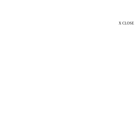
X CLOSE