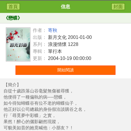
首頁
信息
封面
《
戀蝶
》
作者：
寄秋
出版：
新月文化 2001-01-00
系列：
浪漫情懷 1228
專輯：
單行本
更新：
2004-10-19 00:00:00
開始閱讀
【簡介】
自從十歲跌落山谷毫髮無傷被尋獲，
他便得了一種偏執的病──戀蝶，
如今得知蝴蝶谷有位不老的蝴蝶仙子，
他正好以公司總裁的身份假洽談購谷之名，
行「尋覓夢中彩蝶」之實，
果然！醉心的儷影翩然現蹤，
可貌美如昔的她竟喊他：小朋友？！