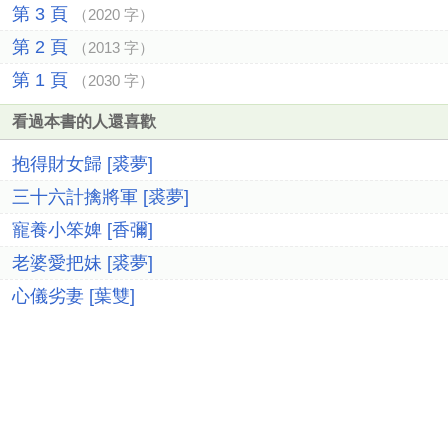
第 3 頁
（2020 字）
第 2 頁
（2013 字）
第 1 頁
（2030 字）
看過本書的人還喜歡
抱得財女歸 [裘夢]
三十六計擒將軍 [裘夢]
寵養小笨婢 [香彌]
老婆愛把妹 [裘夢]
心儀劣妻 [葉雙]