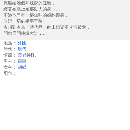
乾脆給她個熱辣辣的狂吻，
纏著她欺上她那動人的身……
不過他尚有一樁無味的婚約纏身，
取消一切結婚事宜後，
沒想到本為「替代品」的未婚妻不甘情被奪，
開始展開使壞大計……
地區：
外國,
時代：
現代,
情節：
靈異神怪,
男主：
衛森
女主：
胡蝶
配角：