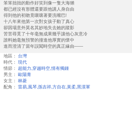
笨笨拙拙的動作好笑到像一隻大海獺
都已經沒有形體還要跟他講人身自由
得到他的初吻竟嚷嚷著要洗嘴巴!
十八年來他第一次對女孩子動了真心
卻因場意外莫名其妙地失去她的蹤影
苦苦尋覓了十年毫無成果幾乎讓他心灰意冷
誰料她毫無預警的撞進他厚實的懷中
進而澄清了當年誤闖時空的真正緣由——
地區：
台灣
時代：
現代
情節：
超能力,穿越時空,情有獨鍾
男主：
歐陽青
女主：
林菱
配角：
雷易,風琴,孫吉祥,方自在,黃柔,黑漠軍