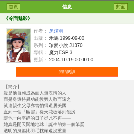
首頁
信息
封面
《
冷面魅影
》
作者：
黑潔明
出版：
禾馬 1999-09-00
系列：
珍愛小說 J1370
專輯：
魔力ESP 3
更新：
2004-10-19 00:00:00
開始閱讀
【簡介】
豈是他自願成為面人無表情的人
而是身懷特異功能教旁人敬而遠之
就連親生父母亦害怕得避居美國
直到一個「幽靈」從天花板落到他房
讓他一向平靜的日子從此不再——
她真是開天闢地地球上誕生的第一個笨蛋
透明的身軀比羽毛枕頭還沒重量