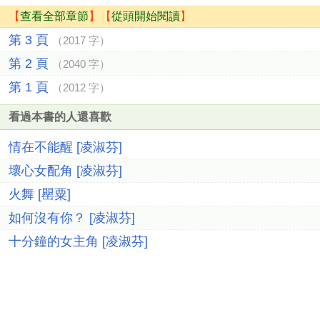
【
查看全部章節
】【
從頭開始閱讀
】
第 3 頁
（2017 字）
第 2 頁
（2040 字）
第 1 頁
（2012 字）
看過本書的人還喜歡
情在不能醒 [凌淑芬]
壞心女配角 [凌淑芬]
火舞 [罌粟]
如何沒有你？ [凌淑芬]
十分鐘的女主角 [凌淑芬]