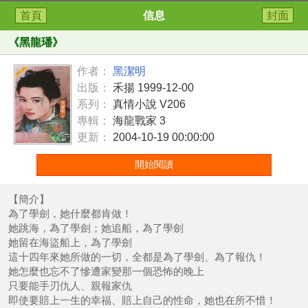
首頁
信息
封面
《
黑龍璠
》
作者：
黑潔明
出版：
禾揚 1999-12-00
系列：
真情小說 V206
專輯：
海龍戰家 3
更新：
2004-10-19 00:00:00
開始閱讀
【簡介】
為了學劍，她什麼都肯做！
她跳海，為了學劍；她追船，為了學劍
她留在海盜船上，為了學劍
這十四年來她所做的一切，全都是為了學劍、為了報仇！
她怎麼也忘不了慘遭家變那一個恐怖的晚上
只要能手刃仇人、親報家仇
即使要賠上一生的幸福、賠上自己的性命，她也在所不惜！