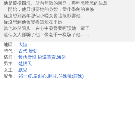
他是縱橫四海、所向無敵的海盜，專幹黑吃黑的生意
一開始，他只想要她的身體，當作學劍的束修
從沒想到當年那個小啞女會這般影響他
從沒想到他會變得這般在乎她
當他終於讓步，在心中發誓要呵護她一輩子
這個女人卻騙了他！像老千一樣騙了他……
地區：
大陸
時代：
古代,唐朝
情節：
報仇雪恨,協議買賣,海盜
男主：
楚恨天
女主：
默兒
配角：
祁士貞,韋劍心,胖叔,任逸飛(顧逸)