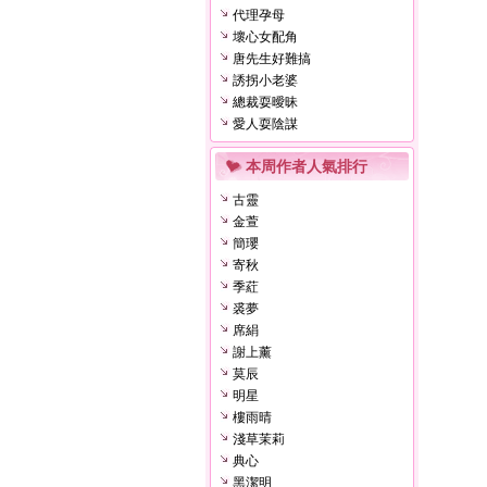
代理孕母
壞心女配角
唐先生好難搞
誘拐小老婆
總裁耍曖昧
愛人耍陰謀
本周作者人氣排行
古靈
金萱
簡瓔
寄秋
季葒
裘夢
席絹
謝上薰
莫辰
明星
樓雨晴
淺草茉莉
典心
黑潔明