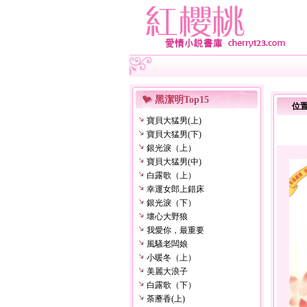
黑潔明Top15
位
寶貝大猛男(上)
寶貝大猛男(下)
銀光淚（上）
寶貝大猛男(中)
白露歌（上）
幸運女郎上錯床
銀光淚（下）
壞心大野狼
我愛你，最重要
風騷老闆娘
小暖冬（上）
美麗大浪子
白露歌（下）
荼蘼香(上)