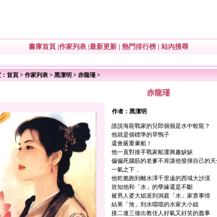
書庫首頁
|
作家列表
|
最新更新
|
熱門排行榜
|
站內搜尋
置：
首頁
>
作家列表
>
黑潔明
>
赤龍瑾
>
赤龍瑾
作者：
黑潔明
誰說海龍戰家的兒郎個個是水中蛟龍？
他就是個標準的旱鴨子
還會嚴重暈船！
他一直對接手戰家船運興趣缺缺
偏偏死腦筋的老爹不肯讓他發揮自己的
一氣之下，
他乾脆跑到離水澤千里遠的西域大沙漠
豈知他和「水」的孽緣還是不斷
被男人婆大姐派到洞庭「水」家查事情
結果「煞」到水噹噹的水家大小姐
接二連三做出教佳人好氣又好笑的蠢事