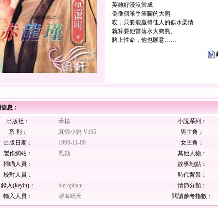
英雄好漢沒當成
倒像個笨手笨腳的大熊
哎，只要能贏得佳人的似水柔情
就算要他當落水大狗熊、
賭上性命，他也願意……
關信息：
出版社：
禾揚
小說系列：
系 列：
真情小說 V195
男主角：
出版日期：
1999-11-00
女主角：
製作網站：
風動
其他人物：
掃瞄人員：
故事地點：
校對人員：
時代背景：
錄入(keyin)：
hierophant
情節分類：
輸入人員：
碧海晴天
閱讀參考指數：