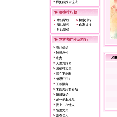
掃把娃娃去流浪
書庫排行榜
總點擊榜
搜索排行
周點擊榜
作家排行
月點擊榜
本周熱門小說排行
贗品娘娘
離婚急件
相
宅妻
天生貴婦命
因禍得丈夫
情在不能醒
相思汪汪叫
王爺懼內
未婚夫絕非善類
總裁騙婚
老公絕非極品
愛上一夜情人
陌生丈夫
豢養佳人