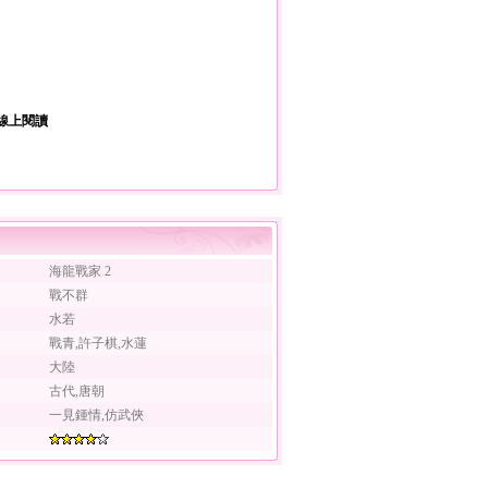
線上閱讀
海龍戰家 2
戰不群
水若
戰青,許子棋,水蓮
大陸
古代,唐朝
一見鍾情,仿武俠