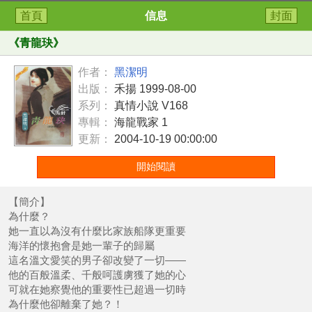
首頁
信息
封面
《
青龍玦
》
作者：
黑潔明
出版：
禾揚 1999-08-00
系列：
真情小說 V168
專輯：
海龍戰家 1
更新：
2004-10-19 00:00:00
開始閱讀
【簡介】
為什麼？
她一直以為沒有什麼比家族船隊更重要
海洋的懷抱會是她一輩子的歸屬
這名溫文愛笑的男子卻改變了一切——
他的百般溫柔、千般呵護虜獲了她的心
可就在她察覺他的重要性已超過一切時
為什麼他卻離棄了她？！