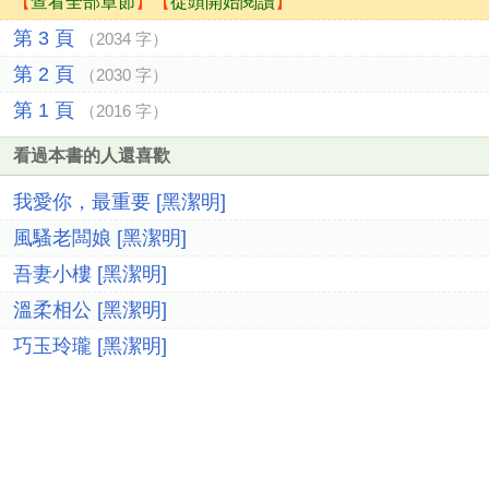
【
查看全部章節
】【
從頭開始閱讀
】
第 3 頁
（2034 字）
第 2 頁
（2030 字）
第 1 頁
（2016 字）
看過本書的人還喜歡
我愛你，最重要 [黑潔明]
風騷老闆娘 [黑潔明]
吾妻小樓 [黑潔明]
溫柔相公 [黑潔明]
巧玉玲瓏 [黑潔明]