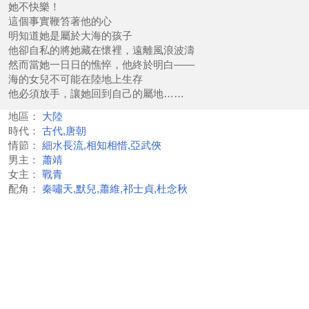
她不快樂！
這個事實鞭笞著他的心
明知道她是屬於大海的孩子
他卻自私的將她藏在懷裡，遠離風浪波濤
然而當她一日日的憔悴，他終於明白——
海的女兒不可能在陸地上生存
他必須放手，讓她回到自己的屬地……
地區：
大陸
時代：
古代,唐朝
情節：
細水長流,相知相惜,亞武俠
男主：
蕭靖
女主：
戰青
配角：
秦嘯天,默兒,蕭維,祁士貞,杜念秋