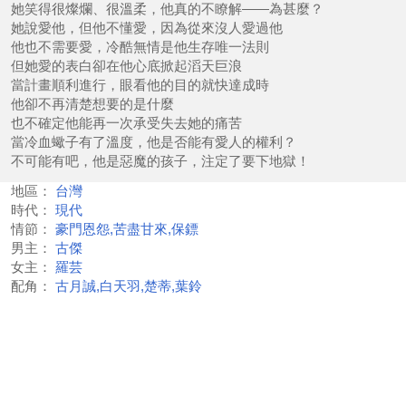
她笑得很燦爛、很溫柔，他真的不瞭解——為甚麼？
她說愛他，但他不懂愛，因為從來沒人愛過他
他也不需要愛，冷酷無情是他生存唯一法則
但她愛的表白卻在他心底掀起滔天巨浪
當計畫順利進行，眼看他的目的就快達成時
他卻不再清楚想要的是什麼
也不確定他能再一次承受失去她的痛苦
當冷血蠍子有了溫度，他是否能有愛人的權利？
不可能有吧，他是惡魔的孩子，注定了要下地獄！
地區：
台灣
時代：
現代
情節：
豪門恩怨,苦盡甘來,保鏢
男主：
古傑
女主：
羅芸
配角：
古月誠,白天羽,楚蒂,葉鈴