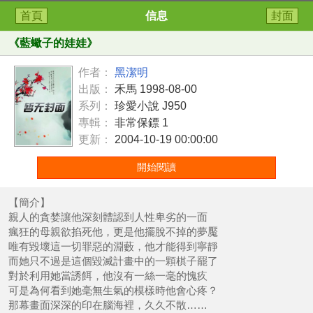
首頁
信息
封面
《
藍蠍子的娃娃
》
作者：
黑潔明
出版：
禾馬 1998-08-00
系列：
珍愛小說 J950
專輯：
非常保鏢 1
更新：
2004-10-19 00:00:00
開始閱讀
【簡介】
親人的貪婪讓他深刻體認到人性卑劣的一面
瘋狂的母親欲掐死他，更是他擺脫不掉的夢魘
唯有毀壞這一切罪惡的淵藪，他才能得到寧靜
而她只不過是這個毀滅計畫中的一顆棋子罷了
對於利用她當誘餌，他沒有一絲一毫的愧疚
可是為何看到她毫無生氣的模樣時他會心疼？
那幕畫面深深的印在腦海裡，久久不散……