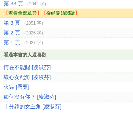
第 33 頁
（2042 字）
【
查看全部章節
】【
從頭開始閱讀
】
第 3 頁
（2051 字）
第 2 頁
（2026 字）
第 1 頁
（2027 字）
看過本書的人還喜歡
情在不能醒 [凌淑芬]
壞心女配角 [凌淑芬]
火舞 [罌粟]
如何沒有你？ [凌淑芬]
十分鐘的女主角 [凌淑芬]