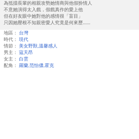
為抵擋長輩的相親攻勢她情商與他假扮情人
不意她演得太入戲，假戲真作的愛上他
但在好友眼中她對他的感情很「盲目」
只因她壓根不知親密愛人究竟是何來歷......
地區：
台灣
時代：
現代
情節：
美女野獸,溫馨感人
男主：
寇天昂
女主：
白雲
配角：
羅蘭,范怡儂,霍克