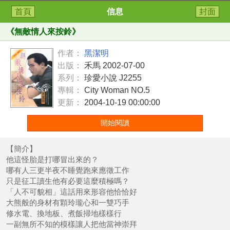
首頁
信息
封面
《
無敵情人來按鈴
》
作者：
黑潔明
出版：
禾馬 2002-07-00
系列：
珍愛小說 J2255
專輯：
City Woman NO.5
更新：
2004-10-19 00:00:00
開始閱讀
【簡介】
他這怪胎是打哪冒出來的？
哪有人三更半夜不睡覺跑來應徵工作
只是征工讀生他有必要這麼積極嗎？
「人不可貌相」這話用來形容他恰恰好
大熊般的身材有顆玲瓏心和一雙巧手
修水電、換地板、煮飯掃地樣樣行
一副無所不知的模樣讓人把他當神崇拜