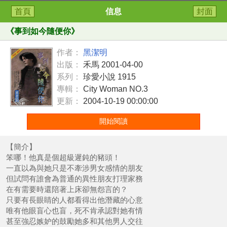
首頁
信息
封面
《
事到如今隨便你
》
作者：
黑潔明
出版：
禾馬 2001-04-00
系列：
珍愛小說 1915
專輯：
City Woman NO.3
更新：
2004-10-19 00:00:00
開始閱讀
【簡介】
笨哪！他真是個超級遲鈍的豬頭！
一直以為與她只是不牽涉男女感情的朋友
但試問有誰會為普通的異性朋友打理家務
在有需要時還陪著上床卻無怨言的？
只要有長眼睛的人都看得出他潛藏的心意
唯有他眼盲心也盲，死不肯承認對她有情
甚至強忍嫉妒的鼓勵她多和其他男人交往