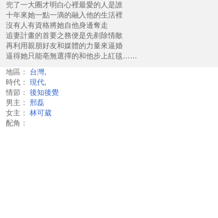
兜了一大圈才明白心裡最愛的人是誰
十年來她一點一滴的融入他的生活裡
沒有人有資格將她自他身邊奪走
追妻計畫的首要之務便是先剷除情敵
再利用親朋好友和媒體的力量來逼婚
逼得她只能亳無選擇的和他步上紅毯……
地區：
台灣,
時代：
現代,
情節：
後知後覺
男主：
邢磊
女主：
林可葳
配角：