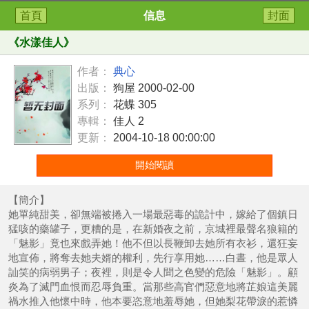
首頁
信息
封面
《
水漾佳人
》
作者：
典心
出版：
狗屋 2000-02-00
系列：
花蝶 305
專輯：
佳人 2
更新：
2004-10-18 00:00:00
開始閱讀
【簡介】
她單純甜美，卻無端被捲入一場最惡毒的詭計中，嫁給了個鎮日
猛咳的藥罐子，更糟的是，在新婚夜之前，京城裡最聲名狼籍的
「魅影」竟也來戲弄她！他不但以長鞭卸去她所有衣衫，還狂妄
地宣佈，將奪去她夫婿的權利，先行享用她……白晝，他是眾人
訕笑的病弱男子；夜裡，則是令人聞之色變的危險「魅影」。顧
炎為了滅門血恨而忍辱負重。當那些高官們惡意地將芷娘這美麗
禍水推入他懷中時，他本要恣意地羞辱她，但她梨花帶淚的惹憐