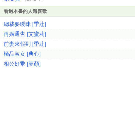
看過本書的人還喜歡
總裁耍曖昧 [季葒]
再婚通告 [艾蜜莉]
前妻來報到 [季葒]
極品淑女 [典心]
相公好乖 [莫顏]