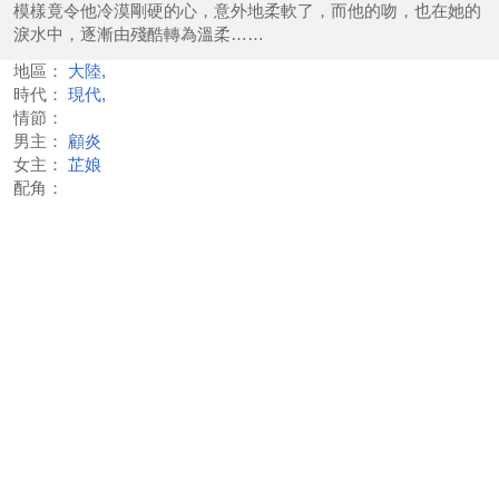
模樣竟令他冷漠剛硬的心，意外地柔軟了，而他的吻，也在她的
淚水中，逐漸由殘酷轉為溫柔……
地區：
大陸,
時代：
現代,
情節：
男主：
顧炎
女主：
芷娘
配角：