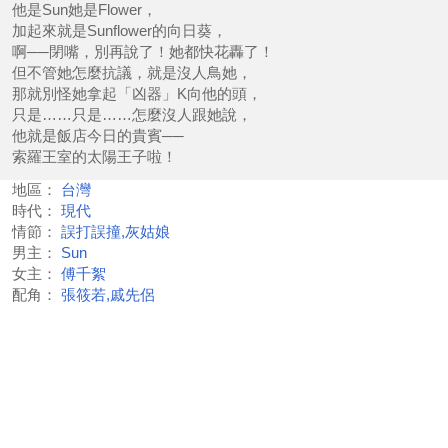
他是Sun她是Flower，
加起來就是Sunflower的向日葵，
啊──閉嘴，別再說了！她都快花轟了！
但不管她怎麼抗議，就是沒人鳥她，
那就別怪她拿起「凶器」K向他的頭，
只是……只是……怎麼沒人跟她說，
他就是飯店今日的貴賓──
索羅王室的太陽王子啦！
地區：
台灣
時代：
現代
情節：
誤打誤撞,灰姑娘
男主：
Sun
女主：
傅千絮
配角：
張筱若,戚先侶