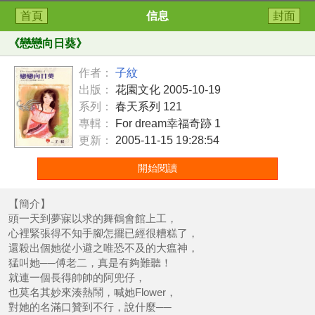
首頁
信息
封面
《
戀戀向日葵
》
作者：
子紋
出版：
花園文化 2005-10-19
系列：
春天系列 121
專輯：
For dream幸福奇跡 1
更新：
2005-11-15 19:28:54
開始閱讀
【簡介】
頭一天到夢寐以求的舞鶴會館上工，
心裡緊張得不知手腳怎擺已經很糟糕了，
還殺出個她從小避之唯恐不及的大瘟神，
猛叫她──傅老二，真是有夠難聽！
就連一個長得帥帥的阿兜仔，
也莫名其妙來湊熱鬧，喊她Flower，
對她的名滿口贊到不行，說什麼──