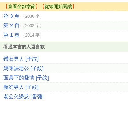
【
查看全部章節
】【
從頭開始閱讀
】
第 3 頁
（2036 字）
第 2 頁
（2003 字）
第 1 頁
（2014 字）
看過本書的人還喜歡
鑽石男人 [子紋]
媽咪缺老公 [子紋]
面具下的愛情 [子紋]
魔幻男人 [子紋]
老公欠誘惑 [香彌]