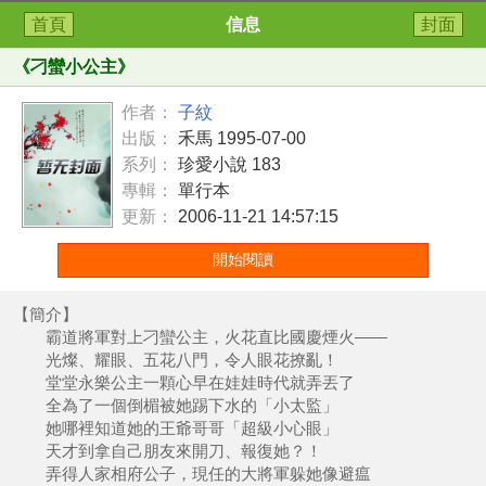
首頁
信息
封面
《
刁蠻小公主
》
作者：
子紋
出版：
禾馬 1995-07-00
系列：
珍愛小說 183
專輯：
單行本
更新：
2006-11-21 14:57:15
開始閱讀
【簡介】
霸道將軍對上刁蠻公主，火花直比國慶煙火——
光燦、耀眼、五花八門，令人眼花撩亂！
堂堂永樂公主一顆心早在娃娃時代就弄丟了
全為了一個倒楣被她踢下水的「小太監」
她哪裡知道她的王爺哥哥「超級小心眼」
天才到拿自己朋友來開刀、報復她？！
弄得人家相府公子，現任的大將軍躲她像避瘟