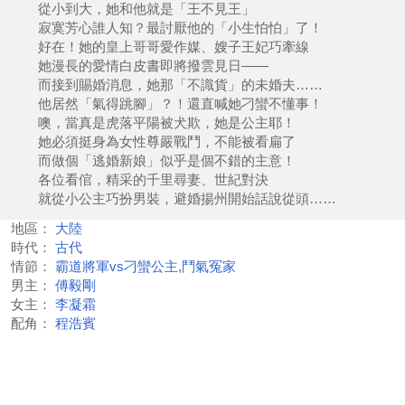
從小到大，她和他就是「王不見王」
寂寞芳心誰人知？最討厭他的「小生怕怕」了！
好在！她的皇上哥哥愛作媒、嫂子王妃巧牽線
她漫長的愛情白皮書即將撥雲見日——
而接到賜婚消息，她那「不識貨」的未婚夫……
他居然「氣得跳腳」？！還直喊她刁蠻不懂事！
噢，當真是虎落平陽被犬欺，她是公主耶！
她必須挺身為女性尊嚴戰鬥，不能被看扁了
而做個「逃婚新娘」似乎是個不錯的主意！
各位看倌，精采的千里尋妻、世紀對決
就從小公主巧扮男裝，避婚揚州開始話說從頭……
地區：
大陸
時代：
古代
情節：
霸道將軍vs刁蠻公主,鬥氣冤家
男主：
傅毅剛
女主：
李凝霜
配角：
程浩賓