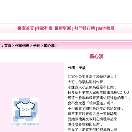
書庫首頁
|
作家列表
|
最新更新
|
熱門排行榜
|
站內搜尋
置：
首頁
>
作家列表
>
子紋
>
霸心漢
>
霸心漢
作者：
子紋
江家小公主會為了錢聽話嫁人？
大哥，你早點睡別作夢，
小妹我人小志氣高硬是不低頭，
頂多折月要當人家教老師賺花用CO CO 
可這一臉乖乖樣來英國短期進修的學生，
會不會太過『尊師重道』啊？
不但佈置了間粉色超夢幻房給她睡，
還三不五時來個古堡一遊騎騎馬，
要她教他英文教到忘情嘿咻起來，
說什麼要帶她回台灣，
見鬼了！老實男何時變成自大郎，