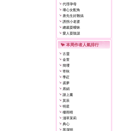
代理孕母
壞心女配角
唐先生好難搞
誘拐小老婆
總裁耍曖昧
愛人耍陰謀
本周作者人氣排行
古靈
金萱
簡瓔
寄秋
季葒
裘夢
席絹
謝上薰
莫辰
明星
樓雨晴
淺草茉莉
典心
黑潔明