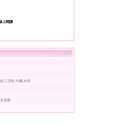
線上閱讀
尉,江雲昕,代爾,余瑛
霸夫追愛