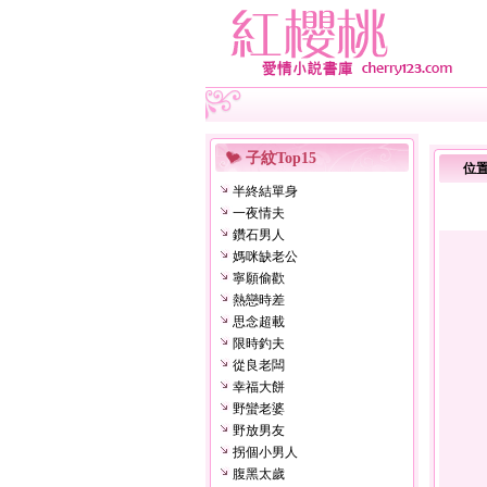
子紋Top15
位
半終結單身
一夜情夫
鑽石男人
媽咪缺老公
寧願偷歡
熱戀時差
思念超載
限時釣夫
從良老闆
幸福大餅
野蠻老婆
野放男友
拐個小男人
腹黑太歲