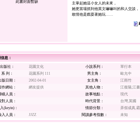
此書封面暫缺
主掌起她這小女人的未來，
她更當場抓到他英文嚇嚇叫的和人交談，
敢情他是戲耍著她玩……
關信息：
出版社：
花園文化
小說系列：
單行本
系 列：
花園系列 111
男主角：
歐允中
出版日期：
2002-04-01
女主角：
江雨竹
製作網站：
網友提供
其他人物：
江復陽,江書
掃瞄人員：
故事地點：
現代
校對人員：
時代背景：
台灣,英國
入(keyin)：
情節分類：
弄假成真,
輸入人員：
JJZZ
閱讀參考指數：
未知