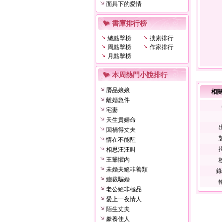
面具下的愛情
書庫排行榜
總點擊榜
搜索排行
周點擊榜
作家排行
月點擊榜
本周熱門小說排行
贗品娘娘
相
離婚急件
宅妻
天生貴婦命
因禍得丈夫
情在不能醒
相思汪汪叫
王爺懼內
未婚夫絕非善類
錄
總裁騙婚
老公絕非極品
愛上一夜情人
陌生丈夫
豢養佳人