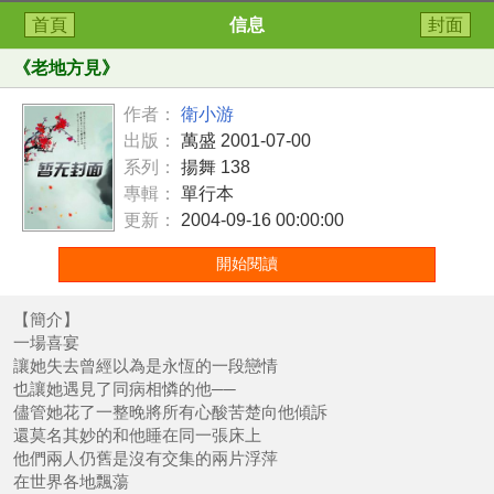
首頁
信息
封面
《
老地方見
》
作者：
衛小游
出版：
萬盛 2001-07-00
系列：
揚舞 138
專輯：
單行本
更新：
2004-09-16 00:00:00
開始閱讀
【簡介】
一場喜宴
讓她失去曾經以為是永恆的一段戀情
也讓她遇見了同病相憐的他──
儘管她花了一整晚將所有心酸苦楚向他傾訴
還莫名其妙的和他睡在同一張床上
他們兩人仍舊是沒有交集的兩片浮萍
在世界各地飄蕩