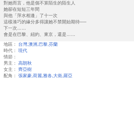
對她而言，他是個不算陌生的陌生人
她卻在短短三年間
與他「萍水相逢」了十一次
這樣湊巧的緣分多得讓她不禁開始期待──
下一次……
會是在巴黎、紐約、東京，還是……
地區：
台灣,澳洲,巴黎,芬蘭
時代：
現代
情節：
男主：
高朗秋
女主：
齊亞樹
配角：
張家豪,荷麗,雅各,大衛,羅亞