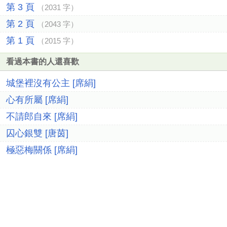
第 3 頁
（2031 字）
第 2 頁
（2043 字）
第 1 頁
（2015 字）
看過本書的人還喜歡
城堡裡沒有公主 [席絹]
心有所屬 [席絹]
不請郎自來 [席絹]
囚心銀雙 [唐茵]
極惡梅關係 [席絹]