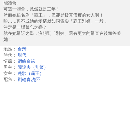
能體會。
可這一體會，竟然就是三年！
然而她雖名為「霸王」，但卻是貨真價實的女人啊！
唉……難不成她的愛情就如同電影「霸王別姬」一般，
注定是一場禁忘之戀？
就在她驚訝之際，沒想到「別姬」還有更大的驚喜在後頭等著
她！
地區：
台灣
時代：
現代
情節：
網絡奇緣
男主：
譚達夫（別姬）
女主：
楚歌（霸王）
配角：
劉翰青,楚羽