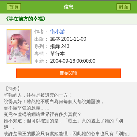
首頁
信息
封面
《
等在前方的幸福
》
作者：
衛小游
出版：
萬盛 2001-11-00
系列：
揚舞 243
專輯：
單行本
更新：
2004-09-16 00:00:00
開始閱讀
【簡介】
堅強的人，往往是被遺棄的一方！
說得真好！雖然她不明白為何每個人都說她堅強，
更不懂堅強的意義……
究竟在虛構的網絡世界裡有多少真實？
她不知道；但可以確定的是，「霸王」真的遇上了她的「別
姬」。
或許楚霸王的眼淚只有虞姬能懂，因此她的心事也只有「別姬」