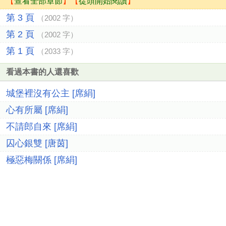
【
查看全部章節
】【
從頭開始閱讀
】
第 3 頁
（2002 字）
第 2 頁
（2002 字）
第 1 頁
（2033 字）
看過本書的人還喜歡
城堡裡沒有公主 [席絹]
心有所屬 [席絹]
不請郎自來 [席絹]
囚心銀雙 [唐茵]
極惡梅關係 [席絹]