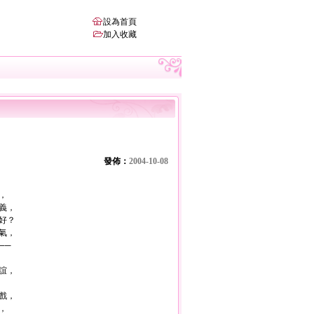
設為首頁
加入收藏
發佈：
2004-10-08
，
義，
好？
氣，
──
誼，
戲，
，