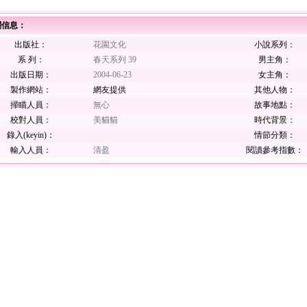
關信息：
出版社：
花園文化
小說系列：
系 列：
春天系列 39
男主角：
出版日期：
2004-06-23
女主角：
製作網站：
網友提供
其他人物：
掃瞄人員：
無心
故事地點：
校對人員：
美貓貓
時代背景：
錄入(keyin)：
情節分類：
輸入人員：
清盈
閱讀參考指數：