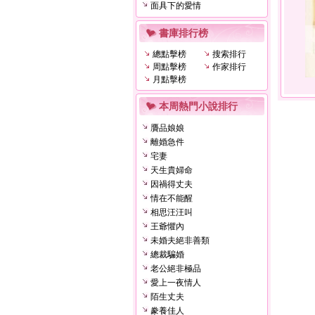
面具下的愛情
書庫排行榜
總點擊榜
搜索排行
周點擊榜
作家排行
月點擊榜
本周熱門小說排行
贗品娘娘
離婚急件
宅妻
天生貴婦命
因禍得丈夫
情在不能醒
相思汪汪叫
王爺懼內
未婚夫絕非善類
總裁騙婚
老公絕非極品
愛上一夜情人
陌生丈夫
豢養佳人