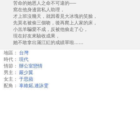
苦命的她恩人之命不可違的──
窩在他身邊當私人助理，
才上班沒幾天，就因看見大冰塊的笑臉，
先莫名被偷三個吻，後再爬上人家的床，
小羔羊騙愛不成，反被他偷走了心，
現在好友來驗收成果，
她不敢拿出滿江紅的成績單啦……
地區：
台灣
時代：
現代
情節：
辦公室戀情
男主：
嚴少翼
女主：
于思蘋
配角：
辜維婼,連詠雯