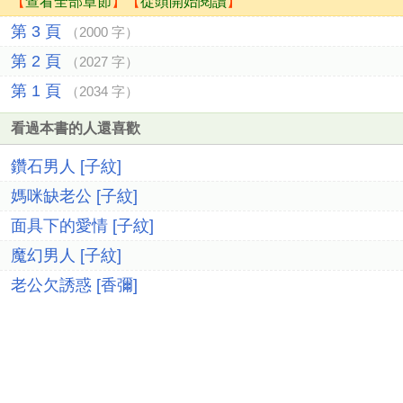
【
查看全部章節
】【
從頭開始閱讀
】
第 3 頁
（2000 字）
第 2 頁
（2027 字）
第 1 頁
（2034 字）
看過本書的人還喜歡
鑽石男人 [子紋]
媽咪缺老公 [子紋]
面具下的愛情 [子紋]
魔幻男人 [子紋]
老公欠誘惑 [香彌]