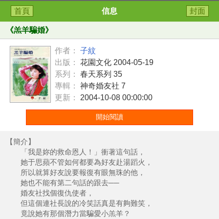
首頁
信息
封面
《
羔羊騙婚
》
作者：
子紋
出版：
花園文化 2004-05-19
系列：
春天系列 35
專輯：
神奇婚友社 7
更新：
2004-10-08 00:00:00
開始閱讀
【簡介】
「我是妳的救命恩人！」衝著這句話，
她于思蘋不管如何都要為好友赴湯蹈火，
所以就算好友說要報復有眼無珠的他，
她也不能有第二句話的跟去──
婚友社找個復仇使者，
但這個連社長說的冷笑話真是有夠難笑，
竟說她有那個潛力當騙愛小羔羊？