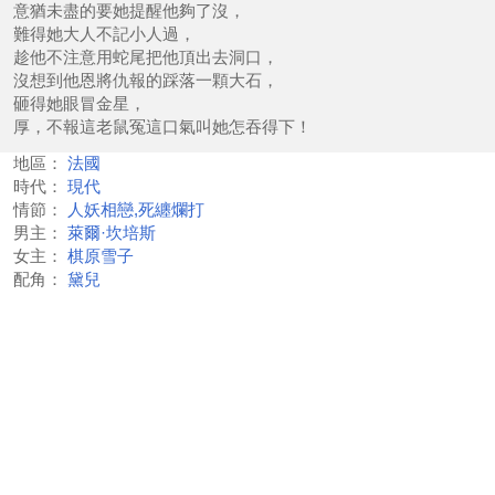
意猶未盡的要她提醒他夠了沒，
難得她大人不記小人過，
趁他不注意用蛇尾把他頂出去洞口，
沒想到他恩將仇報的踩落一顆大石，
砸得她眼冒金星，
厚，不報這老鼠冤這口氣叫她怎吞得下！
地區：
法國
時代：
現代
情節：
人妖相戀,死纏爛打
男主：
萊爾·坎培斯
女主：
棋原雪子
配角：
黛兒