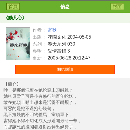
首頁
信息
封面
《
動凡心
》
作者：
寄秋
出版：
花園文化 2004-05-05
系列：
春天系列 030
專輯：
愛情當鋪 3
更新：
2005-06-28 20:12:47
開始閱讀
【簡介】
吵！是哪個混蛋在她蛇窩上頭叫囂？
她棋原雪子可是小有修行的百年蛇妖，
敢在她頭上動土想來是活得不耐煩了，
可惡的是她不過抱怨幾句，
黑不拉幾的不明物體馬上當頭罩下，
害得她不得不幻化成人形避開致命一擊，
而那該死的擅闖者還對她伸出鹹豬手，