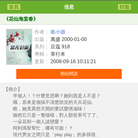
首頁
信息
封面
《
花仙海棠春
》
作者：
衛小游
出版：
萬盛 2000-01-00
系列：
豆蔻 918
專輯：
單行本
更新：
2008-09-16 10:11:21
開始閱讀
【簡介】
半個人！？什麼意思啊？她到底是人不是？
哦，原來是個搞不清楚狀況的天兵花仙。
瞧，她竟異想天開的要試愛情滋味！
雖然它只是一隻喵喵，對人類世界可了了。
一朵花和一個人談戀愛？
阿利瑪幫幫忙，哪有可能！？
現代男女之間只是「play play」的多得很，