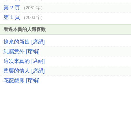
第 2 頁
（2061 字）
第 1 頁
（2003 字）
看過本書的人還喜歡
搶來的新娘 [席絹]
純屬意外 [席絹]
這次來真的 [席絹]
罌粟的情人 [席絹]
花龍戲鳳 [席絹]