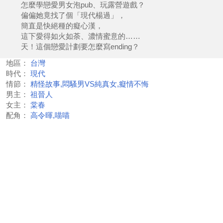
怎麼學戀愛男女泡pub、玩露營遊戲？
偏偏她竟找了個「現代楊過」，
簡直是快絕種的癡心漢，
這下愛得如火如荼、濃情蜜意的……
天！這個戀愛計劃要怎麼寫ending？
地區：
台灣
時代：
現代
情節：
精怪故事,悶騷男VS純真女,癡情不悔
男主：
祖晉人
女主：
棠春
配角：
高令暉,喵喵