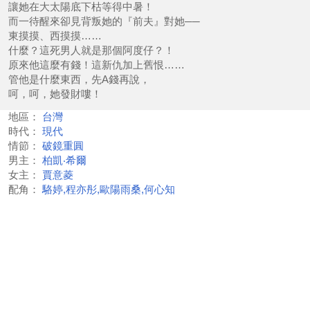
讓她在大太陽底下枯等得中暑！
而一待醒來卻見背叛她的『前夫』對她──
東摸摸、西摸摸……
什麼？這死男人就是那個阿度仔？！
原來他這麼有錢！這新仇加上舊恨……
管他是什麼東西，先A錢再說，
呵，呵，她發財嘍！
地區：
台灣
時代：
現代
情節：
破鏡重圓
男主：
柏凱‧希爾
女主：
賈意菱
配角：
駱婷,程亦彤,歐陽雨桑,何心知