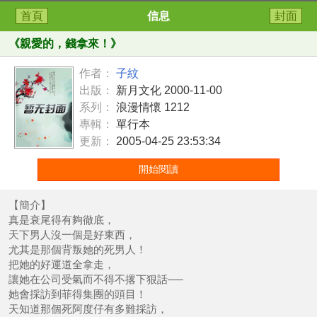
首頁
信息
封面
《
親愛的，錢拿來！
》
作者：
子紋
出版：
新月文化 2000-11-00
系列：
浪漫情懷 1212
專輯：
單行本
更新：
2005-04-25 23:53:34
開始閱讀
【簡介】
真是衰尾得有夠徹底，
天下男人沒一個是好東西，
尤其是那個背叛她的死男人！
把她的好運道全拿走，
讓她在公司受氣而不得不撂下狠話──
她會採訪到菲得集團的頭目！
天知道那個死阿度仔有多難採訪，