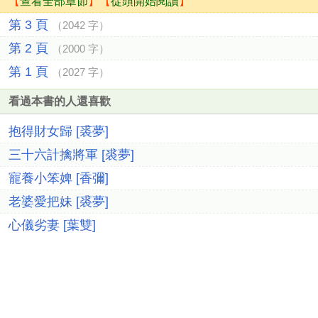
【
查看全部章節
】【
從頭開始閱讀
】
第 3 頁
（2042 字）
第 2 頁
（2000 字）
第 1 頁
（2027 字）
看過本書的人還喜歡
抱得財女歸 [裘夢]
三十六計擒將軍 [裘夢]
寵養小笨婢 [香彌]
老婆愛把妹 [裘夢]
心儀劣妻 [葉雙]