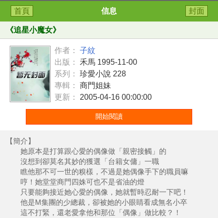
首頁
信息
封面
《
追星小魔女
》
作者：
子紋
出版：
禾馬 1995-11-00
系列：
珍愛小說 228
專輯：
商門姐妹
更新：
2005-04-16 00:00:00
開始閱讀
【簡介】
她原本是打算跟心愛的偶像做「親密接觸」的
沒想到卻莫名其妙的獲選「台籍女傭」一職
瞧他那不可一世的糗樣，不過是她偶像手下的職員嘛
哼！她堂堂商門四姝可也不是省油的燈
只要能夠接近她心愛的偶像，她就暫時忍耐一下吧！
他是M集團的少總裁，卻被她的小眼睛看成無名小卒
這不打緊，還老愛拿他和那位「偶像」做比較？！