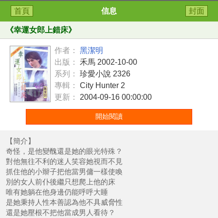
首頁
信息
封面
《
幸運女郎上錯床
》
作者：
黑潔明
出版：
禾馬 2002-10-00
系列：
珍愛小說 2326
專輯：
City Hunter 2
更新：
2004-09-16 00:00:00
開始閱讀
【簡介】
奇怪，是他變醜還是她的眼光特殊？
對他無往不利的迷人笑容她視而不見
抓住他的小辮子把他當男傭一樣使喚
別的女人前仆後繼只想爬上他的床
唯有她躺在他身邊仍能呼呼大睡
是她秉持人性本善認為他不具威脅性
還是她壓根不把他當成男人看待？