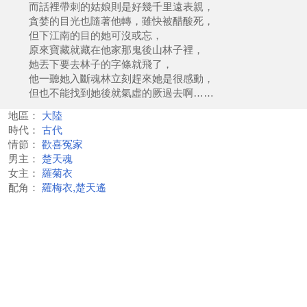
而話裡帶刺的姑娘則是好幾千里遠表親，
貪婪的目光也隨著他轉，雖快被醋酸死，
但下江南的目的她可沒或忘，
原來寶藏就藏在他家那鬼後山林子裡，
她丟下要去林子的字條就飛了，
他一聽她入斷魂林立刻趕來她是很感動，
但也不能找到她後就氣虛的厥過去啊……
地區：
大陸
時代：
古代
情節：
歡喜冤家
男主：
楚天魂
女主：
羅菊衣
配角：
羅梅衣,楚天遙