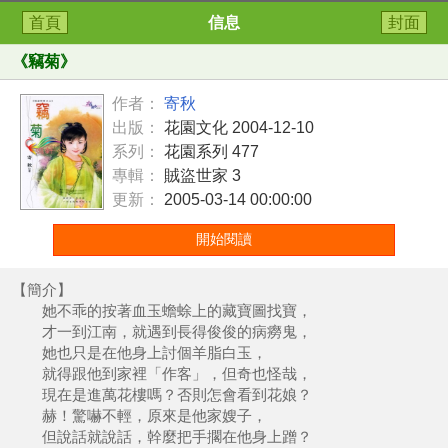
首頁
信息
封面
《
竊菊
》
作者：
寄秋
出版：
花園文化 2004-12-10
系列：
花園系列 477
專輯：
賊盜世家 3
更新：
2005-03-14 00:00:00
開始閱讀
【簡介】
她不乖的按著血玉蟾蜍上的藏寶圖找寶，
才一到江南，就遇到長得俊俊的病癆鬼，
她也只是在他身上討個羊脂白玉，
就得跟他到家裡「作客」，但奇也怪哉，
現在是進萬花樓嗎？否則怎會看到花娘？
赫！驚嚇不輕，原來是他家嫂子，
但說話就說話，幹麼把手擱在他身上蹭？