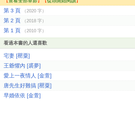
【
查看全部章節
】【
從頭開始閱讀
】
第 3 頁
（2020 字）
第 2 頁
（2018 字）
第 1 頁
（2010 字）
看過本書的人還喜歡
宅妻 [罌粟]
王爺懼內 [裘夢]
愛上一夜情人 [金萱]
唐先生好難搞 [罌粟]
早婚依依 [金萱]