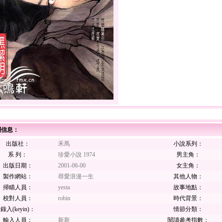
關信息：
出版社：
禾馬
小說系列：
系 列：
珍愛小說 1974
男主角：
出版日期：
2001-06-00
女主角：
製作網站：
尋愛浪漫一生
其他人物：
掃瞄人員：
yesta
故事地點：
校對人員：
robin
時代背景：
錄入(keyin)：
情節分類：
輸入人員：
新新
閱讀參考指數：