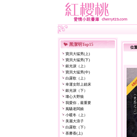
黑潔明Top15
位
寶貝大猛男(上)
寶貝大猛男(下)
銀光淚（上）
寶貝大猛男(中)
白露歌（上）
幸運女郎上錯床
銀光淚（下）
壞心大野狼
我愛你，最重要
風騷老闆娘
小暖冬（上）
美麗大浪子
白露歌（下）
荼蘼香(上)