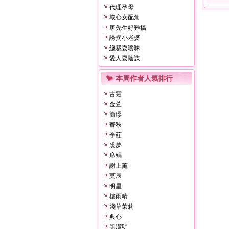
代理孕母
壞心女配角
唐先生好難搞
誘拐小老婆
總裁耍曖昧
愛人耍陰謀
本周作者人氣排行
古靈
金萱
簡瓔
寄秋
季葒
裘夢
席絹
謝上薰
莫辰
明星
樓雨晴
淺草茉莉
典心
黑潔明