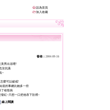
設為首頁
加入收藏
發佈：
2004-09-16
美男出浴哩!
也沒抗議
去~
怎麼可以破戒!
知道的事總比她多一些
得了啥怪病
發紅~只想一口把他吞下肚裡~
線上閱讀