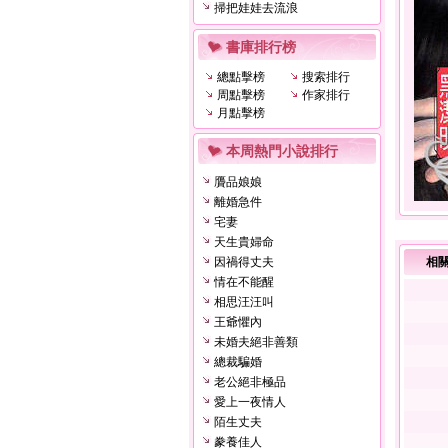
掃把娃娃去流浪
書庫排行榜
總點擊榜
搜索排行
周點擊榜
作家排行
月點擊榜
本周熱門小說排行
贗品娘娘
離婚急件
宅妻
天生貴婦命
因禍得丈夫
相
情在不能醒
相思汪汪叫
王爺懼內
未婚夫絕非善類
總裁騙婚
老公絕非極品
愛上一夜情人
陌生丈夫
豢養佳人