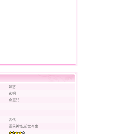
妖惑
玄明
金靈兒
古代
靈異神怪,前世今生