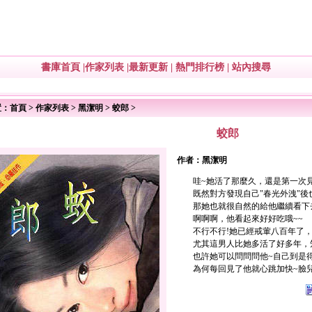
書庫首頁
|
作家列表
|
最新更新
|
熱門排行榜
|
站內搜尋
置：
首頁
>
作家列表
>
黑潔明
>
蛟郎
>
蛟郎
作者：
黑潔明
哇~她活了那麼久，還是第一次見
既然對方發現自己"春光外洩"後
那她也就很自然的給他繼續看下
啊啊啊，他看起來好好吃哦~~
不行不行!她已經戒葷八百年了，
尤其這男人比她多活了好多年，
也許她可以問問問他~自己到是
為何每回見了他就心跳加快~臉兒