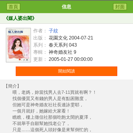
首頁
信息
封面
《
媒人婆出閣
》
作者：
子紋
出版：
花園文化 2004-07-21
系列：
春天系列 043
專輯：
神奇婚友社 9
更新：
2005-01-27 00:00:00
開始閱讀
【簡介】
喂，老媽，妳當找男人去7-11買就有啊？！
找個優質又有錢的男人是有點困難度，
但她可是神奇婚友社社長連詠雯耶，
一個月就好，她嫁給大家看！
瞧瞧，樓上徵信社那個吃飽太閒的夏澤，
不就舉手自願幫她找老公了，
只是……這個死人頭好像是來幫倒忙的，