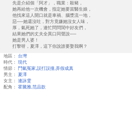
先是介紹個「阿才」，職業：殺豬，
她再給他一次機會，指定她要當醫生娘，
他找來這人開口就是車禍、腦漿流一地，
惡──她還沒吐，對方竟嫌她沒女人味，
厚，氣死她了，連忙問問閨中好友們，
結果她們的丈夫全異口同聲說──
她是男人婆！
打擊呀，夏澤，這下你說誰要娶我啊？
地區：
台灣
時代：
現代
情節：
鬥氣冤家,誤打誤撞,弄假成真
男主：
夏澤
女主：
連詠雯
配角：
霍騰雅,范品歆