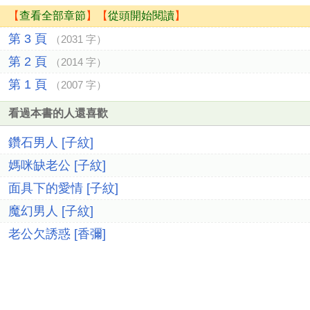
【
查看全部章節
】【
從頭開始閱讀
】
第 3 頁
（2031 字）
第 2 頁
（2014 字）
第 1 頁
（2007 字）
看過本書的人還喜歡
鑽石男人 [子紋]
媽咪缺老公 [子紋]
面具下的愛情 [子紋]
魔幻男人 [子紋]
老公欠誘惑 [香彌]