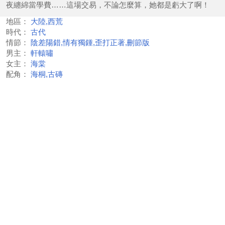
夜纏綿當學費……這場交易，不論怎麼算，她都是虧大了啊！
地區：
大陸,西荒
時代：
古代
情節：
陰差陽錯,情有獨鍾,歪打正著,刪節版
男主：
軒轅嘯
女主：
海棠
配角：
海桐,古磚