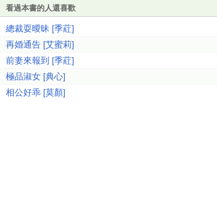
看過本書的人還喜歡
總裁耍曖昧 [季葒]
再婚通告 [艾蜜莉]
前妻來報到 [季葒]
極品淑女 [典心]
相公好乖 [莫顏]