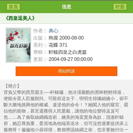
首頁
信息
封面
《
西皇逗美人
》
作者：
典心
出版：
狗屋 2000-08-00
系列：
花蝶 371
專輯：
軒轅四皇之白虎篇
更新：
2004-09-27 00:00:00
開始閱讀
【簡介】
背負父孽的西荒霸主──軒轅嘯，他冷漠嚴酷的黑眸輕輕掃過，
便能令眾人臣服顫抖。可眼前這女子，明明生得纖細嬌小，卻不
斷大膽地挑興他的權威、違逆他的命令！？她闖入他的寢宮、霸
佔他的寵物，甚至還獲得人民愛戴，讓他的地位變得岌岌可
危……為了偷取絲綢織造術，嬌美的海棠賣身為奴，混進軒轅
府，她忍辱負重，委屈地為他端茶送水，但可沒想過要提供床上
服務呀！偏偏他小器得很，教個辨認絲綢之術，也非要她付出一